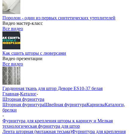
Поролон - один из первых синтетических утеплителей
Видео мастер-класс
Все видео
Как сшить шторы с люверсами
Видео презентации
Все видео
Гардинная ткань для штор Деворе ES10-37 белая
Главная
-
Каталог
-
Шторная фурнитура
Шторная фурнитура
Швейная фурнитура
Карнизы
Каталоги,
брелки
-
Фурнитура для крепления шторы к карнизу и Мелкая
технологическая фурнитура для штор
Лента шторная (мотажная тесьма)
Фурнитура для крепления