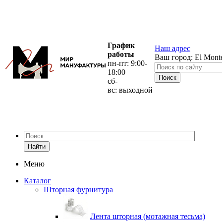
График
Наш адрес
работы
Ваш город:
El Mont
пн-пт: 9:00-
18:00
сб-
вс: выходной
Найти
Меню
Каталог
Шторная фурнитура
Лента шторная (мотажная тесьма)