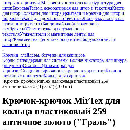
шторы к карнизу и Мелкая технологическая фурнитура для
штор
Бахрома
Тесьма декоративная для штор и текстиля
Кисти
для штор
Подхваты для штор
Держатели и крючки для штор и
подхватов
Кант для домашнего текстиля
Люверсы, люверсная
лента, инструменты
Бандо-шабрак (для жесткого
ламбрекена)
Термостежка для домашнего
текстиля
Утяжелители и магнитные ленты для
штор
Филаментная (комплексная) нить
Оборудование для
салонов штор
-
Крючки, глайдеры, бегунки для карнизов
Корды с глайдерами для системы Волна
Фиксаторы для шнура
(шпульки)
Стопоры (фиксаторы) для
карнизов
Специализированные крепления для штор
Кнопки
потайные и на ленте
Кольца для карнизов
-
Крючок-крючок MirTex для кольца пластиковый 259
античное золото ("Граль") (100 шт)
Крючок-крючок MirTex для
кольца пластиковый 259
античное золото ("Граль")