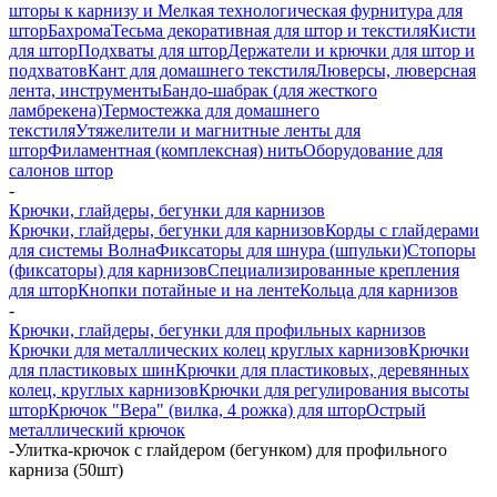
шторы к карнизу и Мелкая технологическая фурнитура для
штор
Бахрома
Тесьма декоративная для штор и текстиля
Кисти
для штор
Подхваты для штор
Держатели и крючки для штор и
подхватов
Кант для домашнего текстиля
Люверсы, люверсная
лента, инструменты
Бандо-шабрак (для жесткого
ламбрекена)
Термостежка для домашнего
текстиля
Утяжелители и магнитные ленты для
штор
Филаментная (комплексная) нить
Оборудование для
салонов штор
-
Крючки, глайдеры, бегунки для карнизов
Крючки, глайдеры, бегунки для карнизов
Корды с глайдерами
для системы Волна
Фиксаторы для шнура (шпульки)
Стопоры
(фиксаторы) для карнизов
Специализированные крепления
для штор
Кнопки потайные и на ленте
Кольца для карнизов
-
Крючки, глайдеры, бегунки для профильных карнизов
Крючки для металлических колец круглых карнизов
Крючки
для пластиковых шин
Крючки для пластиковых, деревянных
колец, круглых карнизов
Крючки для регулирования высоты
штор
Крючок "Вера" (вилка, 4 рожка) для штор
Острый
металлический крючок
-
Улитка-крючок с глайдером (бегунком) для профильного
карниза (50шт)