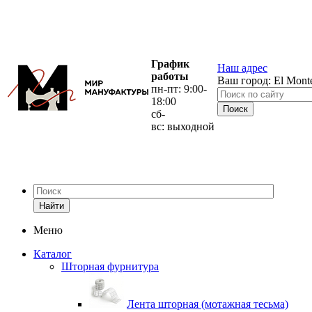
График
Наш адрес
работы
Ваш город:
El Mont
пн-пт: 9:00-
18:00
сб-
вс: выходной
Найти
Меню
Каталог
Шторная фурнитура
Лента шторная (мотажная тесьма)