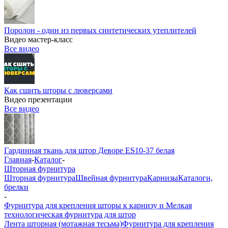
Поролон - один из первых синтетических утеплителей
Видео мастер-класс
Все видео
Как сшить шторы с люверсами
Видео презентации
Все видео
Гардинная ткань для штор Деворе ES10-37 белая
Главная
-
Каталог
-
Шторная фурнитура
Шторная фурнитура
Швейная фурнитура
Карнизы
Каталоги,
брелки
-
Фурнитура для крепления шторы к карнизу и Мелкая
технологическая фурнитура для штор
Лента шторная (мотажная тесьма)
Фурнитура для крепления