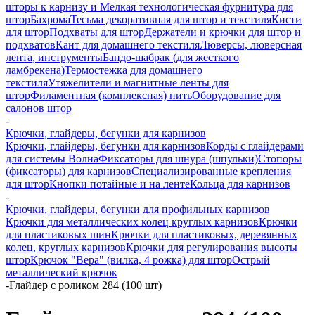
шторы к карнизу и Мелкая технологическая фурнитура для
штор
Бахрома
Тесьма декоративная для штор и текстиля
Кисти
для штор
Подхваты для штор
Держатели и крючки для штор и
подхватов
Кант для домашнего текстиля
Люверсы, люверсная
лента, инструменты
Бандо-шабрак (для жесткого
ламбрекена)
Термостежка для домашнего
текстиля
Утяжелители и магнитные ленты для
штор
Филаментная (комплексная) нить
Оборудование для
салонов штор
-
Крючки, глайдеры, бегунки для карнизов
Крючки, глайдеры, бегунки для карнизов
Корды с глайдерами
для системы Волна
Фиксаторы для шнура (шпульки)
Стопоры
(фиксаторы) для карнизов
Специализированные крепления
для штор
Кнопки потайные и на ленте
Кольца для карнизов
-
Крючки, глайдеры, бегунки для профильных карнизов
Крючки для металлических колец круглых карнизов
Крючки
для пластиковых шин
Крючки для пластиковых, деревянных
колец, круглых карнизов
Крючки для регулирования высоты
штор
Крючок "Вера" (вилка, 4 рожка) для штор
Острый
металлический крючок
-
Глайдер с роликом 284 (100 шт)