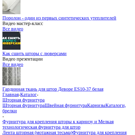
Поролон - один из первых синтетических утеплителей
Видео мастер-класс
Все видео
Как сшить шторы с люверсами
Видео презентации
Все видео
Гардинная ткань для штор Деворе ES10-37 белая
Главная
-
Каталог
-
Шторная фурнитура
Шторная фурнитура
Швейная фурнитура
Карнизы
Каталоги,
брелки
-
Фурнитура для крепления шторы к карнизу и Мелкая
технологическая фурнитура для штор
Лента шторная (мотажная тесьма)
Фурнитура для крепления