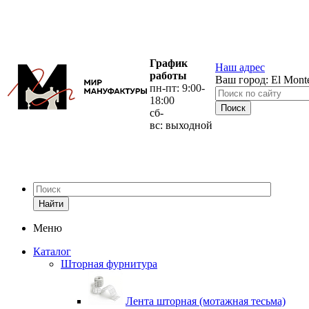
График
Наш адрес
работы
Ваш город:
El Mont
пн-пт: 9:00-
18:00
сб-
вс: выходной
Найти
Меню
Каталог
Шторная фурнитура
Лента шторная (мотажная тесьма)