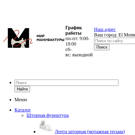
График
Наш адрес
работы
Ваш город:
El Mont
пн-пт: 9:00-
18:00
сб-
вс: выходной
Найти
Меню
Каталог
Шторная фурнитура
Лента шторная (мотажная тесьма)