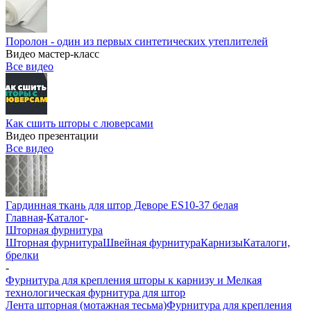
Поролон - один из первых синтетических утеплителей
Видео мастер-класс
Все видео
Как сшить шторы с люверсами
Видео презентации
Все видео
Гардинная ткань для штор Деворе ES10-37 белая
Главная
-
Каталог
-
Шторная фурнитура
Шторная фурнитура
Швейная фурнитура
Карнизы
Каталоги,
брелки
-
Фурнитура для крепления шторы к карнизу и Мелкая
технологическая фурнитура для штор
Лента шторная (мотажная тесьма)
Фурнитура для крепления