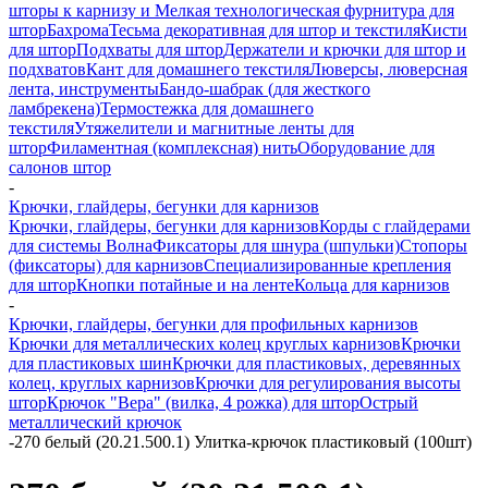
шторы к карнизу и Мелкая технологическая фурнитура для
штор
Бахрома
Тесьма декоративная для штор и текстиля
Кисти
для штор
Подхваты для штор
Держатели и крючки для штор и
подхватов
Кант для домашнего текстиля
Люверсы, люверсная
лента, инструменты
Бандо-шабрак (для жесткого
ламбрекена)
Термостежка для домашнего
текстиля
Утяжелители и магнитные ленты для
штор
Филаментная (комплексная) нить
Оборудование для
салонов штор
-
Крючки, глайдеры, бегунки для карнизов
Крючки, глайдеры, бегунки для карнизов
Корды с глайдерами
для системы Волна
Фиксаторы для шнура (шпульки)
Стопоры
(фиксаторы) для карнизов
Специализированные крепления
для штор
Кнопки потайные и на ленте
Кольца для карнизов
-
Крючки, глайдеры, бегунки для профильных карнизов
Крючки для металлических колец круглых карнизов
Крючки
для пластиковых шин
Крючки для пластиковых, деревянных
колец, круглых карнизов
Крючки для регулирования высоты
штор
Крючок "Вера" (вилка, 4 рожка) для штор
Острый
металлический крючок
-
270 белый (20.21.500.1) Улитка-крючок пластиковый (100шт)