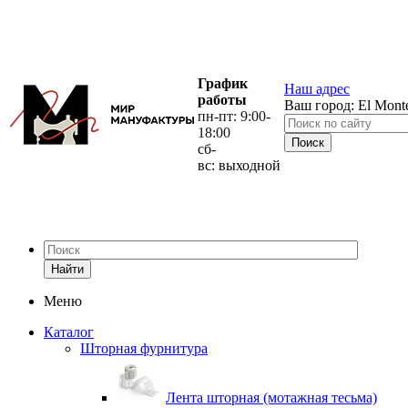
График
Наш адрес
работы
Ваш город:
El Mont
пн-пт: 9:00-
18:00
сб-
вс: выходной
Найти
Меню
Каталог
Шторная фурнитура
Лента шторная (мотажная тесьма)