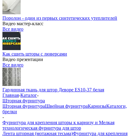
Поролон - один из первых синтетических утеплителей
Видео мастер-класс
Все видео
Как сшить шторы с люверсами
Видео презентации
Все видео
Гардинная ткань для штор Деворе ES10-37 белая
Главная
-
Каталог
-
Шторная фурнитура
Шторная фурнитура
Швейная фурнитура
Карнизы
Каталоги,
брелки
-
Фурнитура для крепления шторы к карнизу и Мелкая
технологическая фурнитура для штор
Лента шторная (мотажная тесьма)
Фурнитура для крепления