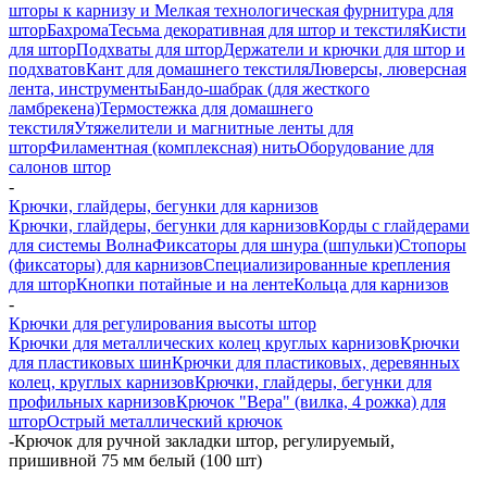
шторы к карнизу и Мелкая технологическая фурнитура для
штор
Бахрома
Тесьма декоративная для штор и текстиля
Кисти
для штор
Подхваты для штор
Держатели и крючки для штор и
подхватов
Кант для домашнего текстиля
Люверсы, люверсная
лента, инструменты
Бандо-шабрак (для жесткого
ламбрекена)
Термостежка для домашнего
текстиля
Утяжелители и магнитные ленты для
штор
Филаментная (комплексная) нить
Оборудование для
салонов штор
-
Крючки, глайдеры, бегунки для карнизов
Крючки, глайдеры, бегунки для карнизов
Корды с глайдерами
для системы Волна
Фиксаторы для шнура (шпульки)
Стопоры
(фиксаторы) для карнизов
Специализированные крепления
для штор
Кнопки потайные и на ленте
Кольца для карнизов
-
Крючки для регулирования высоты штор
Крючки для металлических колец круглых карнизов
Крючки
для пластиковых шин
Крючки для пластиковых, деревянных
колец, круглых карнизов
Крючки, глайдеры, бегунки для
профильных карнизов
Крючок "Вера" (вилка, 4 рожка) для
штор
Острый металлический крючок
-
Крючок для ручной закладки штор, регулируемый,
пришивной 75 мм белый (100 шт)