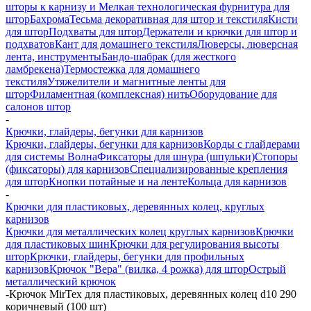
шторы к карнизу и Мелкая технологическая фурнитура для
штор
Бахрома
Тесьма декоративная для штор и текстиля
Кисти
для штор
Подхваты для штор
Держатели и крючки для штор и
подхватов
Кант для домашнего текстиля
Люверсы, люверсная
лента, инструменты
Бандо-шабрак (для жесткого
ламбрекена)
Термостежка для домашнего
текстиля
Утяжелители и магнитные ленты для
штор
Филаментная (комплексная) нить
Оборудование для
салонов штор
-
Крючки, глайдеры, бегунки для карнизов
Крючки, глайдеры, бегунки для карнизов
Корды с глайдерами
для системы Волна
Фиксаторы для шнура (шпульки)
Стопоры
(фиксаторы) для карнизов
Специализированные крепления
для штор
Кнопки потайные и на ленте
Кольца для карнизов
-
Крючки для пластиковых, деревянных колец, круглых
карнизов
Крючки для металлических колец круглых карнизов
Крючки
для пластиковых шин
Крючки для регулирования высоты
штор
Крючки, глайдеры, бегунки для профильных
карнизов
Крючок "Вера" (вилка, 4 рожка) для штор
Острый
металлический крючок
-
Крючок MirTex для пластиковых, деревянных колец d10 290
коричневый (100 шт)