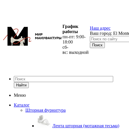
График
Наш адрес
работы
Ваш город:
El Mont
пн-пт: 9:00-
18:00
сб-
вс: выходной
Найти
Меню
Каталог
Шторная фурнитура
Лента шторная (мотажная тесьма)