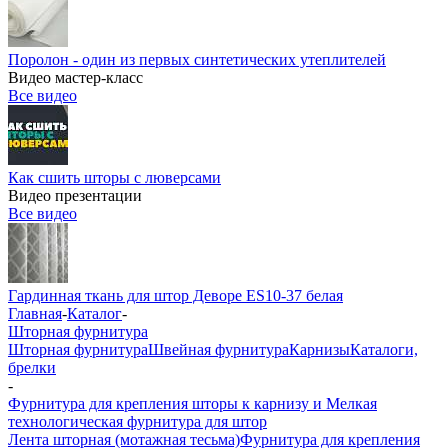
Поролон - один из первых синтетических утеплителей
Видео мастер-класс
Все видео
Как сшить шторы с люверсами
Видео презентации
Все видео
Гардинная ткань для штор Деворе ES10-37 белая
Главная
-
Каталог
-
Шторная фурнитура
Шторная фурнитура
Швейная фурнитура
Карнизы
Каталоги,
брелки
-
Фурнитура для крепления шторы к карнизу и Мелкая
технологическая фурнитура для штор
Лента шторная (мотажная тесьма)
Фурнитура для крепления