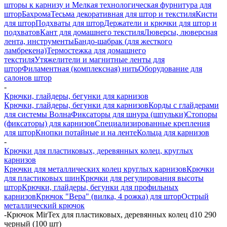
шторы к карнизу и Мелкая технологическая фурнитура для
штор
Бахрома
Тесьма декоративная для штор и текстиля
Кисти
для штор
Подхваты для штор
Держатели и крючки для штор и
подхватов
Кант для домашнего текстиля
Люверсы, люверсная
лента, инструменты
Бандо-шабрак (для жесткого
ламбрекена)
Термостежка для домашнего
текстиля
Утяжелители и магнитные ленты для
штор
Филаментная (комплексная) нить
Оборудование для
салонов штор
-
Крючки, глайдеры, бегунки для карнизов
Крючки, глайдеры, бегунки для карнизов
Корды с глайдерами
для системы Волна
Фиксаторы для шнура (шпульки)
Стопоры
(фиксаторы) для карнизов
Специализированные крепления
для штор
Кнопки потайные и на ленте
Кольца для карнизов
-
Крючки для пластиковых, деревянных колец, круглых
карнизов
Крючки для металлических колец круглых карнизов
Крючки
для пластиковых шин
Крючки для регулирования высоты
штор
Крючки, глайдеры, бегунки для профильных
карнизов
Крючок "Вера" (вилка, 4 рожка) для штор
Острый
металлический крючок
-
Крючок MirTex для пластиковых, деревянных колец d10 290
черный (100 шт)