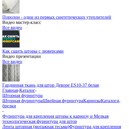
Поролон - один из первых синтетических утеплителей
Видео мастер-класс
Все видео
Как сшить шторы с люверсами
Видео презентации
Все видео
Гардинная ткань для штор Деворе ES10-37 белая
Главная
-
Каталог
-
Шторная фурнитура
Шторная фурнитура
Швейная фурнитура
Карнизы
Каталоги,
брелки
-
Фурнитура для крепления шторы к карнизу и Мелкая
технологическая фурнитура для штор
Лента шторная (мотажная тесьма)
Фурнитура для крепления