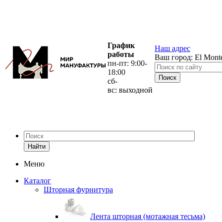
График
Наш адрес
работы
Ваш город:
El Mont
пн-пт: 9:00-
18:00
сб-
вс: выходной
Найти
Меню
Каталог
Шторная фурнитура
Лента шторная (мотажная тесьма)