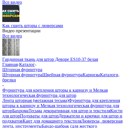
Все видео
Как сшить шторы с люверсами
Видео презентации
Все видео
Гардинная ткань для штор Деворе ES10-37 белая
Главная
-
Каталог
-
Шторная фурнитура
Шторная фурнитура
Швейная фурнитура
Карнизы
Каталоги,
брелки
-
Фурнитура для крепления шторы к карнизу и Мелкая
технологическая фурнитура для штор
Лента шторная (мотажная тесьма)
Фурнитура для крепления
шторы к карнизу и Мелкая технологическая фурнитура для
штор
Бахрома
Тесьма декоративная для штор и текстиля
Кисти
для штор
Подхваты для штор
Держатели и крючки для штор и
подхватов
Кант для домашнего текстиля
Люверсы, люверсная
лента, инструменты
Бандо-шабрак (для жесткого