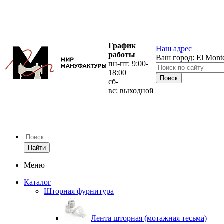
График
Наш адрес
работы
Ваш город:
El Mont
пн-пт: 9:00-
18:00
сб-
вс: выходной
Найти
Меню
Каталог
Шторная фурнитура
Лента шторная (мотажная тесьма)