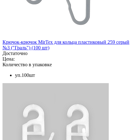
Крючок-крючок MirTex для кольца пластиковый 259 серый
№3 ("Граль") (100 шт)
Достаточно
Цена:
Количество в упаковке
уп.100шт