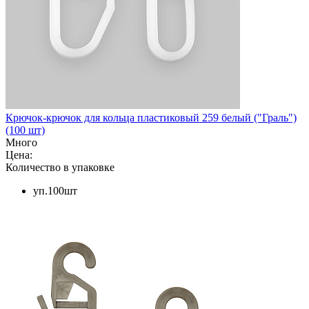
Крючок-крючок для кольца пластиковый 259 белый ("Граль")
(100 шт)
Много
Цена:
Количество в упаковке
уп.100шт