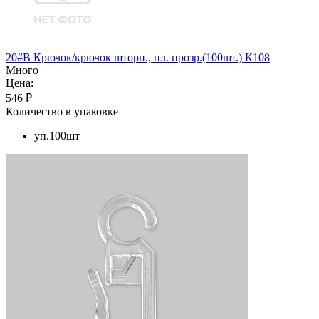
20#B Крючок/крючок шторн., пл. прозр.(100шт.) К108
Много
Цена:
546 ₽
Количество в упаковке
уп.100шт