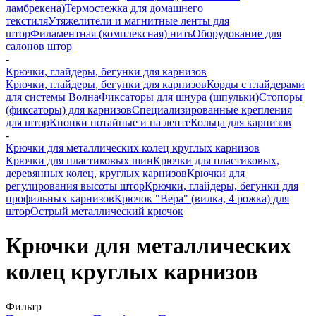
ламбрекена)
Термостежка для домашнего
текстиля
Утяжелители и магнитные ленты для
штор
Филаментная (комплексная) нить
Оборудование для
салонов штор
-
Крючки, глайдеры, бегунки для карнизов
Крючки, глайдеры, бегунки для карнизов
Корды с глайдерами
для системы Волна
Фиксаторы для шнура (шпульки)
Стопоры
(фиксаторы) для карнизов
Специализированные крепления
для штор
Кнопки потайные и на ленте
Кольца для карнизов
-
Крючки для металлических колец круглых карнизов
Крючки для пластиковых шин
Крючки для пластиковых,
деревянных колец, круглых карнизов
Крючки для
регулирования высоты штор
Крючки, глайдеры, бегунки для
профильных карнизов
Крючок "Вера" (вилка, 4 рожка) для
штор
Острый металлический крючок
Крючки для металлических
колец круглых карнизов
Фильтр