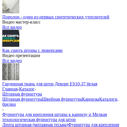
Поролон - один из первых синтетических утеплителей
Видео мастер-класс
Все видео
Как сшить шторы с люверсами
Видео презентации
Все видео
Гардинная ткань для штор Деворе ES10-37 белая
Главная
-
Каталог
-
Шторная фурнитура
Шторная фурнитура
Швейная фурнитура
Карнизы
Каталоги,
брелки
-
Фурнитура для крепления шторы к карнизу и Мелкая
технологическая фурнитура для штор
Лента шторная (мотажная тесьма)
Фурнитура для крепления