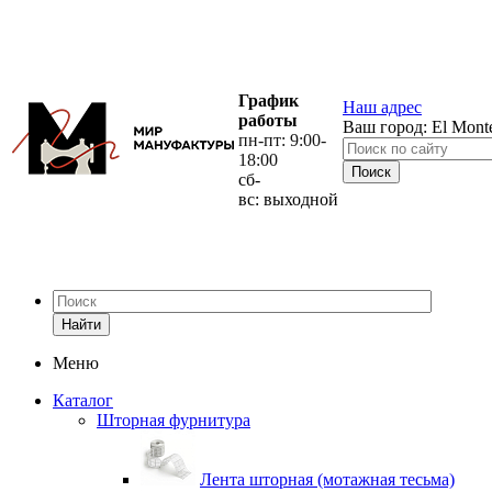
График
Наш адрес
работы
Ваш город:
El Mont
пн-пт: 9:00-
18:00
сб-
вс: выходной
Найти
Меню
Каталог
Шторная фурнитура
Лента шторная (мотажная тесьма)