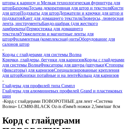
шторы к карнизу и Мелкая технологическая фурнитура для
штор
Бахрома
Тесьма декоративная для штор и текстиля
Кисти
для штор
Подхваты для штор
Держатели и крючки для штор и
подхватов
Кант для домашнего текстиля
Люверсы, люверсная
лента, инструменты
Бандо-шабрак (для жесткого
ламбрекена)
Термостежка для домашнего
текстиля
Утяжелители и магнитные ленты для
штор
Филаментная (комплексная) нить
Оборудование для
салонов штор
-
Корды с глайдерами для системы Волна
Крючки, глайдеры, бегунки для карнизов
Корды с глайдерами
для системы Волна
Фиксаторы для шнура (шпульки)
Стопоры
(фиксаторы) для карнизов
Специализированные крепления
для штор
Кнопки потайные и на ленте
Кольца для карнизов
-
Глайдеры для профилей типа Симпл
Глайдеры для алюминиевых профилей Grand и пластиковых
шин
-
Корд с глайдерами ПОВОРОТНЫЕ для лент «Система
Волна» LCM80-BLACK Oz-is d5мм/h ножки 2,5мм/шаг 8см
Корд с глайдерами