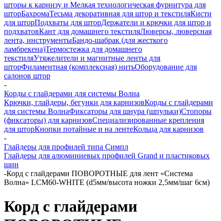
шторы к карнизу и Мелкая технологическая фурнитура для
штор
Бахрома
Тесьма декоративная для штор и текстиля
Кисти
для штор
Подхваты для штор
Держатели и крючки для штор и
подхватов
Кант для домашнего текстиля
Люверсы, люверсная
лента, инструменты
Бандо-шабрак (для жесткого
ламбрекена)
Термостежка для домашнего
текстиля
Утяжелители и магнитные ленты для
штор
Филаментная (комплексная) нить
Оборудование для
салонов штор
-
Корды с глайдерами для системы Волна
Крючки, глайдеры, бегунки для карнизов
Корды с глайдерами
для системы Волна
Фиксаторы для шнура (шпульки)
Стопоры
(фиксаторы) для карнизов
Специализированные крепления
для штор
Кнопки потайные и на ленте
Кольца для карнизов
-
Глайдеры для профилей типа Симпл
Глайдеры для алюминиевых профилей Grand и пластиковых
шин
-
Корд с глайдерами ПОВОРОТНЫЕ для лент «Система
Волна» LCM60-WHITE (d5мм/высота ножки 2,5мм/шаг 6см)
Корд с глайдерами