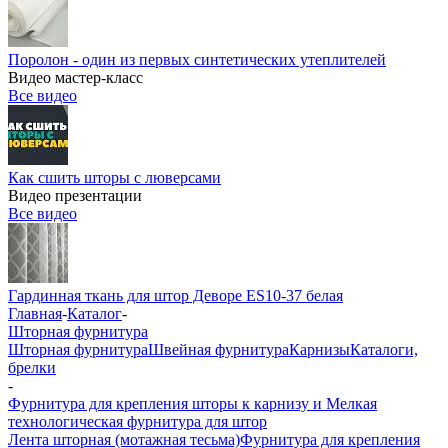
Поролон - один из первых синтетических утеплителей
Видео мастер-класс
Все видео
Как сшить шторы с люверсами
Видео презентации
Все видео
Гардинная ткань для штор Деворе ES10-37 белая
Главная
-
Каталог
-
Шторная фурнитура
Шторная фурнитура
Швейная фурнитура
Карнизы
Каталоги,
брелки
-
Фурнитура для крепления шторы к карнизу и Мелкая
технологическая фурнитура для штор
Лента шторная (мотажная тесьма)
Фурнитура для крепления