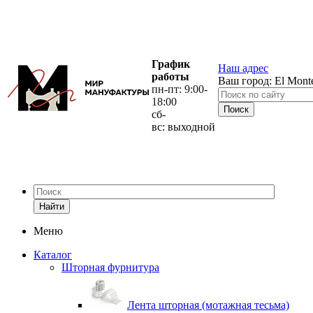
График
Наш адрес
работы
Ваш город:
El Mont
пн-пт: 9:00-
18:00
сб-
вс: выходной
Найти
Меню
Каталог
Шторная фурнитура
Лента шторная (мотажная тесьма)