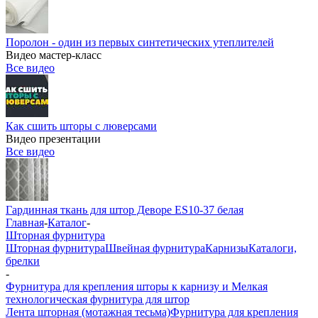
Поролон - один из первых синтетических утеплителей
Видео мастер-класс
Все видео
Как сшить шторы с люверсами
Видео презентации
Все видео
Гардинная ткань для штор Деворе ES10-37 белая
Главная
-
Каталог
-
Шторная фурнитура
Шторная фурнитура
Швейная фурнитура
Карнизы
Каталоги,
брелки
-
Фурнитура для крепления шторы к карнизу и Мелкая
технологическая фурнитура для штор
Лента шторная (мотажная тесьма)
Фурнитура для крепления