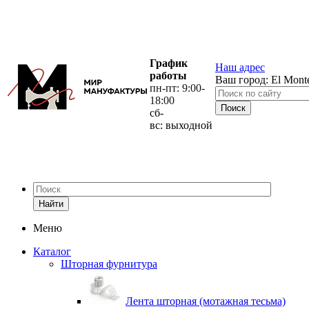
График
Наш адрес
работы
Ваш город:
El Mont
пн-пт: 9:00-
18:00
сб-
вс: выходной
Найти
Меню
Каталог
Шторная фурнитура
Лента шторная (мотажная тесьма)