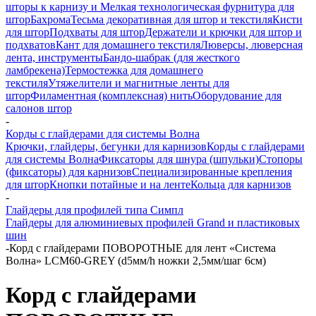
шторы к карнизу и Мелкая технологическая фурнитура для
штор
Бахрома
Тесьма декоративная для штор и текстиля
Кисти
для штор
Подхваты для штор
Держатели и крючки для штор и
подхватов
Кант для домашнего текстиля
Люверсы, люверсная
лента, инструменты
Бандо-шабрак (для жесткого
ламбрекена)
Термостежка для домашнего
текстиля
Утяжелители и магнитные ленты для
штор
Филаментная (комплексная) нить
Оборудование для
салонов штор
-
Корды с глайдерами для системы Волна
Крючки, глайдеры, бегунки для карнизов
Корды с глайдерами
для системы Волна
Фиксаторы для шнура (шпульки)
Стопоры
(фиксаторы) для карнизов
Специализированные крепления
для штор
Кнопки потайные и на ленте
Кольца для карнизов
-
Глайдеры для профилей типа Симпл
Глайдеры для алюминиевых профилей Grand и пластиковых
шин
-
Корд с глайдерами ПОВОРОТНЫЕ для лент «Система
Волна» LCM60-GREY (d5мм/h ножки 2,5мм/шаг 6см)
Корд с глайдерами