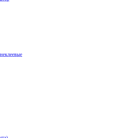
 неклеевые
нта)