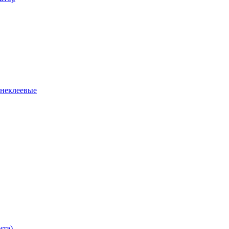
 неклеевые
нта)