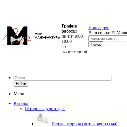
График
Наш адрес
работы
Ваш город:
El Mont
пн-пт: 9:00-
18:00
сб-
вс: выходной
Найти
Меню
Каталог
Шторная фурнитура
Лента шторная (мотажная тесьма)