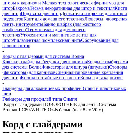
шторы к карнизу и Мелкая технологическая фурнитура для
штор
Бахрома
Тесьма декоративная для штор и текстиля
Кисти
для штор
Подхваты для штор
Держатели и крючки для штор и
подхватов
Кант для домашнего текстиля
Люверсы, люверсная
лента, инструменты
Бандо-шабрак (для жесткого
ламбрекена)
Термостежка для домашнего
текстиля
Утяжелители и магнитные ленты для
штор
Филаментная (комплексная) нить
Оборудование для
салонов штор
-
Корды с глайдерами для системы Волна
Крючки, глайдеры, бегунки для карнизов
Корды с глайдерами
для системы Волна
Фиксаторы для шнура (шпульки)
Стопоры
(фиксаторы) для карнизов
Специализированные крепления
для штор
Кнопки потайные и на ленте
Кольца для карнизов
-
Глайдеры для алюминиевых профилей Grand и пластиковых
шин
Глайдеры для профилей типа Симпл
-
Корд с глайдерами ПОВОРОТНЫЕ для лент «Система
Волна» LC80-WHITE Oz-is белые (шаг 8 см/20 м)
Корд с глайдерами