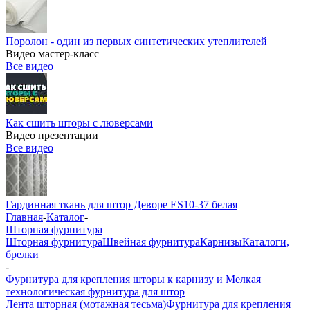
Поролон - один из первых синтетических утеплителей
Видео мастер-класс
Все видео
Как сшить шторы с люверсами
Видео презентации
Все видео
Гардинная ткань для штор Деворе ES10-37 белая
Главная
-
Каталог
-
Шторная фурнитура
Шторная фурнитура
Швейная фурнитура
Карнизы
Каталоги,
брелки
-
Фурнитура для крепления шторы к карнизу и Мелкая
технологическая фурнитура для штор
Лента шторная (мотажная тесьма)
Фурнитура для крепления