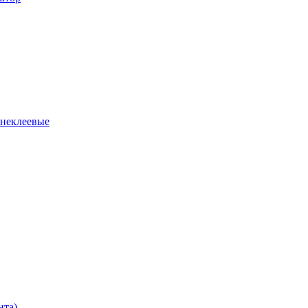
 неклеевые
нта)