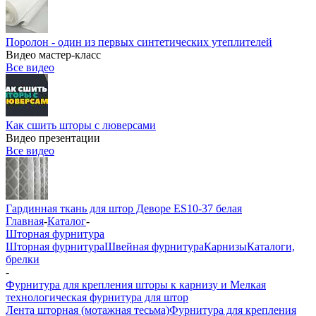
Поролон - один из первых синтетических утеплителей
Видео мастер-класс
Все видео
Как сшить шторы с люверсами
Видео презентации
Все видео
Гардинная ткань для штор Деворе ES10-37 белая
Главная
-
Каталог
-
Шторная фурнитура
Шторная фурнитура
Швейная фурнитура
Карнизы
Каталоги,
брелки
-
Фурнитура для крепления шторы к карнизу и Мелкая
технологическая фурнитура для штор
Лента шторная (мотажная тесьма)
Фурнитура для крепления