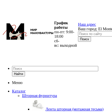
График
Наш адрес
работы
Ваш город:
El Mont
пн-пт: 9:00-
18:00
сб-
вс: выходной
Найти
Меню
Каталог
Шторная фурнитура
Лента шторная (мотажная тесьма)