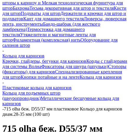
шторы к карнизу и Мелкая технологическая фурнитура для
штор
Бахрома
Тесьма декоративная для штор и текстиля
Кисти
для штор
Подхваты для штор
Держатели и крючки для штор и
подхватов
Кант для домашнего текстиля
Люверсы, люверсная
лента, инструменты
Бандо-шабрак (для жесткого
ламбрекена)
Термостежка для домашнего
текстиля
Утяжелители и магнитные ленты для
штор
Филаментная (комплексная) нить
Оборудование для
салонов штор
-
Кольца для карнизов
Крючки, глайдеры, бегунки для карнизов
Корды с глайдерами
для системы Волна
Фиксаторы для шнура (шпульки)
Стопоры
(фиксаторы) для карнизов
Специализированные крепления
для штор
Кнопки потайные и на ленте
Кольца для карнизов
-
Пластиковые кольца для карнизов
Кольца для подъемных штор
(шнуропроводник)
Металлические бесшумные кольца для
карнизов
-
715 olha беж. D55/37 мм пластиковое Кольцо для карнизов
диам.28-35 мм (100 шт)
715 olha беж. D55/37 мм