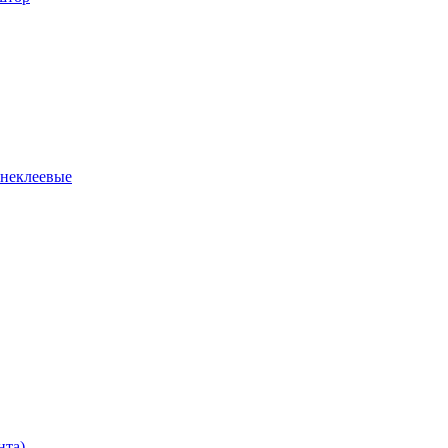
 неклеевые
нта)