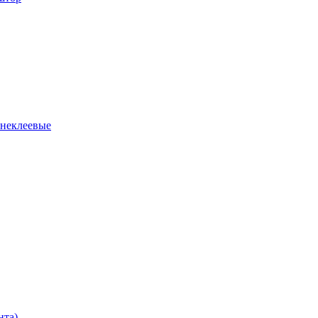
 неклеевые
нта)