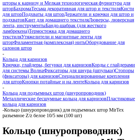
шторы к карнизу и Мелкая технологическая фурнитура для
штор
Бахрома
Тесьма декоративная для штор и текстиля
Кисти
для штор
Подхваты для штор
Держатели и крючки для штор и
подхватов
Кант для домашнего текстиля
Люверсы, люверсная
лента, инструменты
Бандо-шабрак (для жесткого
ламбрекена)
Термостежка для домашнего
текстиля
Утяжелители и магнитные ленты для
штор
Филаментная (комплексная) нить
Оборудование для
салонов штор
-
Кольца для карнизов
Крючки, глайдеры, бегунки для карнизов
Корды с глайдерами
для системы Волна
Фиксаторы для шнура (шпульки)
Стопоры
(фиксаторы) для карнизов
Специализированные крепления
для штор
Кнопки потайные и на ленте
Кольца для карнизов
-
Кольца для подъемных штор (шнуропроводник)
Металлические бесшумные кольца для карнизов
Пластиковые
кольца для карнизов
-
Кольцо (шнуропроводник) для подъемных штор MirTex
разъемное Z/z белое 10/5 мм (100 шт)
Кольцо (шнуропроводник)