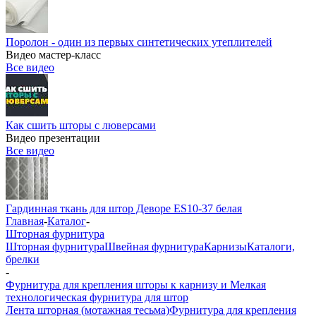
Поролон - один из первых синтетических утеплителей
Видео мастер-класс
Все видео
Как сшить шторы с люверсами
Видео презентации
Все видео
Гардинная ткань для штор Деворе ES10-37 белая
Главная
-
Каталог
-
Шторная фурнитура
Шторная фурнитура
Швейная фурнитура
Карнизы
Каталоги,
брелки
-
Фурнитура для крепления шторы к карнизу и Мелкая
технологическая фурнитура для штор
Лента шторная (мотажная тесьма)
Фурнитура для крепления