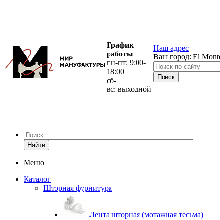
График
Наш адрес
работы
Ваш город:
El Mont
пн-пт: 9:00-
18:00
сб-
вс: выходной
Найти
Меню
Каталог
Шторная фурнитура
Лента шторная (мотажная тесьма)