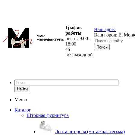
График
Наш адрес
работы
Ваш город:
El Mont
пн-пт: 9:00-
18:00
сб-
вс: выходной
Найти
Меню
Каталог
Шторная фурнитура
Лента шторная (мотажная тесьма)