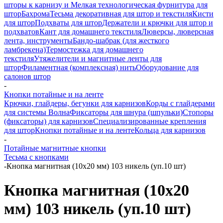
шторы к карнизу и Мелкая технологическая фурнитура для
штор
Бахрома
Тесьма декоративная для штор и текстиля
Кисти
для штор
Подхваты для штор
Держатели и крючки для штор и
подхватов
Кант для домашнего текстиля
Люверсы, люверсная
лента, инструменты
Бандо-шабрак (для жесткого
ламбрекена)
Термостежка для домашнего
текстиля
Утяжелители и магнитные ленты для
штор
Филаментная (комплексная) нить
Оборудование для
салонов штор
-
Кнопки потайные и на ленте
Крючки, глайдеры, бегунки для карнизов
Корды с глайдерами
для системы Волна
Фиксаторы для шнура (шпульки)
Стопоры
(фиксаторы) для карнизов
Специализированные крепления
для штор
Кнопки потайные и на ленте
Кольца для карнизов
-
Потайные магнитные кнопки
Тесьма с кнопками
-
Кнопка магнитная (10х20 мм) 103 никель (уп.10 шт)
Кнопка магнитная (10х20
мм) 103 никель (уп.10 шт)