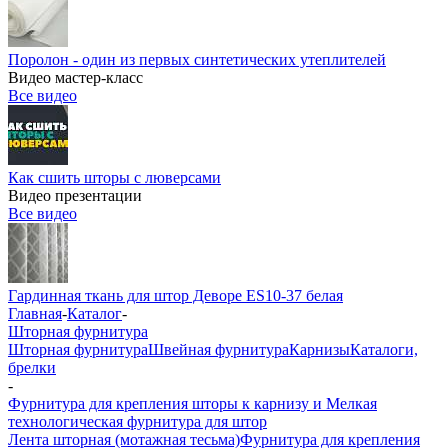
Поролон - один из первых синтетических утеплителей
Видео мастер-класс
Все видео
Как сшить шторы с люверсами
Видео презентации
Все видео
Гардинная ткань для штор Деворе ES10-37 белая
Главная
-
Каталог
-
Шторная фурнитура
Шторная фурнитура
Швейная фурнитура
Карнизы
Каталоги,
брелки
-
Фурнитура для крепления шторы к карнизу и Мелкая
технологическая фурнитура для штор
Лента шторная (мотажная тесьма)
Фурнитура для крепления