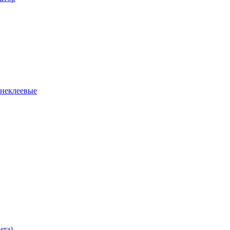
 неклеевые
нта)