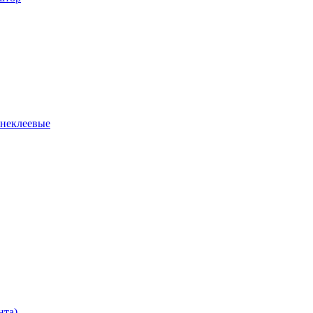
 неклеевые
нта)