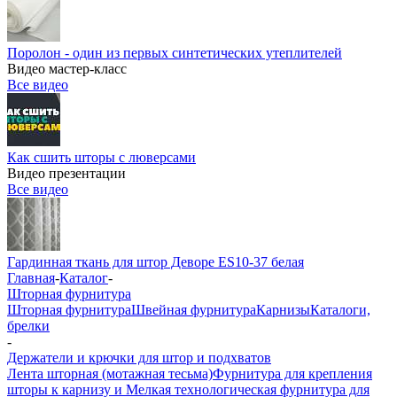
Поролон - один из первых синтетических утеплителей
Видео мастер-класс
Все видео
Как сшить шторы с люверсами
Видео презентации
Все видео
Гардинная ткань для штор Деворе ES10-37 белая
Главная
-
Каталог
-
Шторная фурнитура
Шторная фурнитура
Швейная фурнитура
Карнизы
Каталоги,
брелки
-
Держатели и крючки для штор и подхватов
Лента шторная (мотажная тесьма)
Фурнитура для крепления
шторы к карнизу и Мелкая технологическая фурнитура для