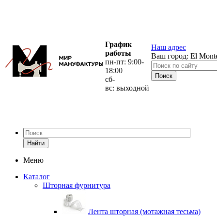
График
Наш адрес
работы
Ваш город:
El Mont
пн-пт: 9:00-
18:00
сб-
вс: выходной
Найти
Меню
Каталог
Шторная фурнитура
Лента шторная (мотажная тесьма)