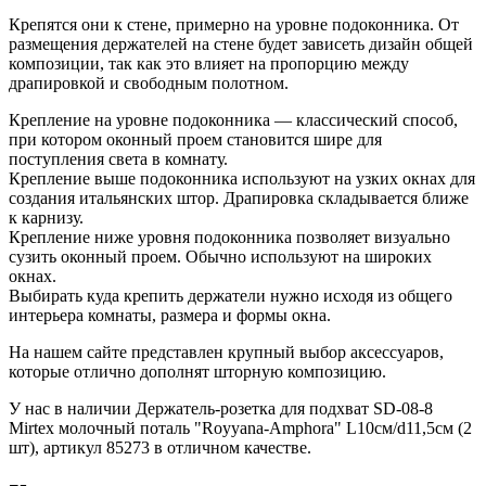
Крепятся они к стене, примерно на уровне подоконника. От
размещения держателей на стене будет зависеть дизайн общей
композиции, так как это влияет на пропорцию между
драпировкой и свободным полотном.
Крепление на уровне подоконника — классический способ,
при котором оконный проем становится шире для
поступления света в комнату.
Крепление выше подоконника используют на узких окнах для
создания итальянских штор. Драпировка складывается ближе
к карнизу.
Крепление ниже уровня подоконника позволяет визуально
сузить оконный проем. Обычно используют на широких
окнах.
Выбирать куда крепить держатели нужно исходя из общего
интерьера комнаты, размера и формы окна.
На нашем сайте представлен крупный выбор аксессуаров,
которые отлично дополнят шторную композицию.
У нас в наличии Держатель-розетка для подхват SD-08-8
Mirtex молочный поталь "Royyana-Amphora" L10см/d11,5см (2
шт), артикул 85273 в отличном качестве.