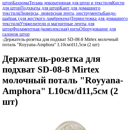
штор
Бахрома
Тесьма декоративная для штор и текстиля
Кисти
для штор
Подхваты для штор
Кант для домашнего
текстиля
Люверсы, люверсная лента, инструменты
Бандо-
шабрак (для жесткого ламбрекена)
Термостежка для домашнего
текстиля
Утяжелители и магнитные ленты для
штор
Филаментная (комплексная) нить
Оборудование для
салонов штор
-
Держатель-розетка для подхват SD-08-8 Mirtex молочный
поталь "Royyana-Amphora" L10см/d11,5см (2 шт)
Держатель-розетка для
подхват SD-08-8 Mirtex
молочный поталь "Royyana-
Amphora" L10см/d11,5см (2
шт)