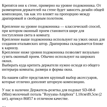
Крепятся они к стене, примерно на уровне подоконника. От
размещения держателей на стене будет зависеть дизайн общей
композиции, так как это влияет на пропорцию между
драпировкой и свободным полотном.
Крепление на уровне подоконника — классический способ,
при котором оконный проем становится шире для
поступления света в комнату.
Крепление выше подоконника используют на узких окнах для
создания итальянских штор. Драпировка складывается ближе
к карнизу.
Крепление ниже уровня подоконника позволяет визуально
сузить оконный проем. Обычно используют на широких
окнах.
Выбирать куда крепить держатели нужно исходя из общего
интерьера комнаты, размера и формы окна.
На нашем сайте представлен крупный выбор аксессуаров,
которые отлично дополнят шторную композицию.
У нас в наличии Держатель-розетка для подхват SD-08-8
(Mini) молочный поталь "Royyana-Amphora" L10см/d9,5см (2
шт), артикул 86857 в отличном качестве.