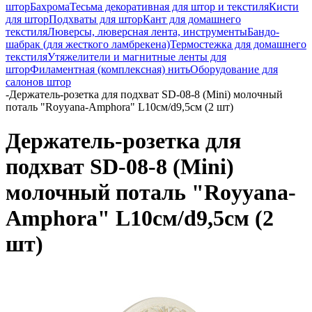
штор
Бахрома
Тесьма декоративная для штор и текстиля
Кисти
для штор
Подхваты для штор
Кант для домашнего
текстиля
Люверсы, люверсная лента, инструменты
Бандо-
шабрак (для жесткого ламбрекена)
Термостежка для домашнего
текстиля
Утяжелители и магнитные ленты для
штор
Филаментная (комплексная) нить
Оборудование для
салонов штор
-
Держатель-розетка для подхват SD-08-8 (Mini) молочный
поталь "Royyana-Amphora" L10см/d9,5см (2 шт)
Держатель-розетка для
подхват SD-08-8 (Mini)
молочный поталь "Royyana-
Amphora" L10см/d9,5см (2
шт)