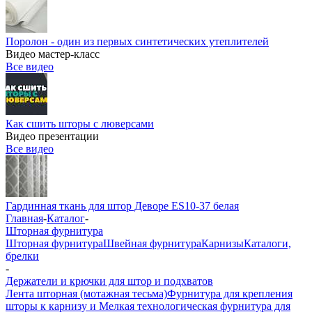
Поролон - один из первых синтетических утеплителей
Видео мастер-класс
Все видео
Как сшить шторы с люверсами
Видео презентации
Все видео
Гардинная ткань для штор Деворе ES10-37 белая
Главная
-
Каталог
-
Шторная фурнитура
Шторная фурнитура
Швейная фурнитура
Карнизы
Каталоги,
брелки
-
Держатели и крючки для штор и подхватов
Лента шторная (мотажная тесьма)
Фурнитура для крепления
шторы к карнизу и Мелкая технологическая фурнитура для