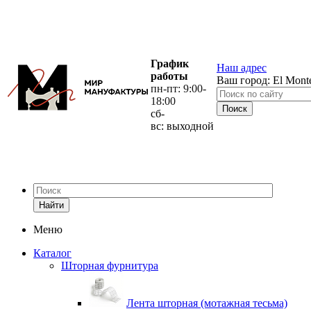
График
Наш адрес
работы
Ваш город:
El Mont
пн-пт: 9:00-
18:00
сб-
вс: выходной
Найти
Меню
Каталог
Шторная фурнитура
Лента шторная (мотажная тесьма)