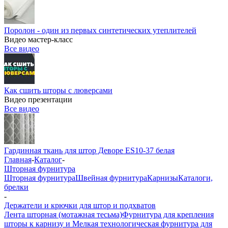
Поролон - один из первых синтетических утеплителей
Видео мастер-класс
Все видео
Как сшить шторы с люверсами
Видео презентации
Все видео
Гардинная ткань для штор Деворе ES10-37 белая
Главная
-
Каталог
-
Шторная фурнитура
Шторная фурнитура
Швейная фурнитура
Карнизы
Каталоги,
брелки
-
Держатели и крючки для штор и подхватов
Лента шторная (мотажная тесьма)
Фурнитура для крепления
шторы к карнизу и Мелкая технологическая фурнитура для