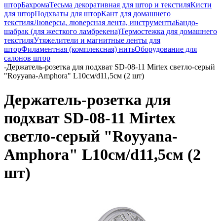
штор
Бахрома
Тесьма декоративная для штор и текстиля
Кисти
для штор
Подхваты для штор
Кант для домашнего
текстиля
Люверсы, люверсная лента, инструменты
Бандо-
шабрак (для жесткого ламбрекена)
Термостежка для домашнего
текстиля
Утяжелители и магнитные ленты для
штор
Филаментная (комплексная) нить
Оборудование для
салонов штор
-
Держатель-розетка для подхват SD-08-11 Mirtex светло-серый
"Royyana-Amphora" L10см/d11,5см (2 шт)
Держатель-розетка для
подхват SD-08-11 Mirtex
светло-серый "Royyana-
Amphora" L10см/d11,5см (2
шт)