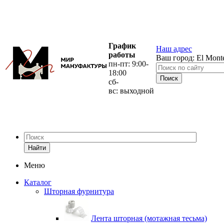
График
Наш адрес
работы
Ваш город:
El Mont
пн-пт: 9:00-
18:00
сб-
вс: выходной
Найти
Меню
Каталог
Шторная фурнитура
Лента шторная (мотажная тесьма)