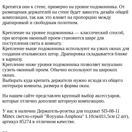
Крепятся они к стене, примерно на уровне подоконника. От
размещения держателей на стене будет зависеть дизайн общей
композиции, так как это влияет на пропорцию между
драпировкой и свободным полотном.
Крепление на уровне подоконника — классический способ,
при котором оконный проем становится шире для
поступления света в комнату.
Крепление выше подоконника используют на узких окнах для
создания итальянских штор. Драпировка складывается ближе
к карнизу.
Крепление ниже уровня подоконника позволяет визуально
сузить оконный проем. Обычно используют на широких
окнах.
Выбирать куда крепить держатели нужно исходя из общего
интерьера комнаты, размера и формы окна.
На нашем сайте представлен крупный выбор аксессуаров,
которые отлично дополнят шторную композицию.
У нас в наличии Держатель-розетка для подхват SD-08-11
Mirtex светло-серый "Royyana-Amphora" L10см/d11,5см (2 шт),
артикул 85274 в отличном качестве.