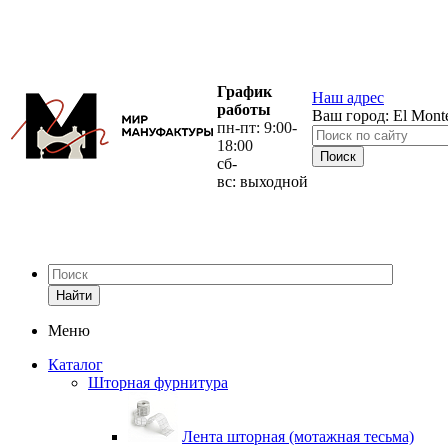
График
Наш адрес
работы
Ваш город:
El Mont
пн-пт: 9:00-
18:00
сб-
вс: выходной
Найти
Меню
Каталог
Шторная фурнитура
Лента шторная (мотажная тесьма)