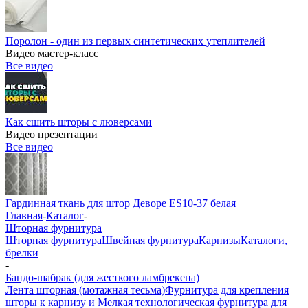
Поролон - один из первых синтетических утеплителей
Видео мастер-класс
Все видео
Как сшить шторы с люверсами
Видео презентации
Все видео
Гардинная ткань для штор Деворе ES10-37 белая
Главная
-
Каталог
-
Шторная фурнитура
Шторная фурнитура
Швейная фурнитура
Карнизы
Каталоги,
брелки
-
Бандо-шабрак (для жесткого ламбрекена)
Лента шторная (мотажная тесьма)
Фурнитура для крепления
шторы к карнизу и Мелкая технологическая фурнитура для