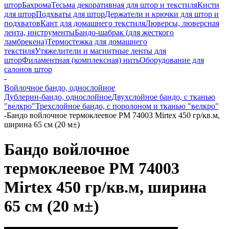
штор
Бахрома
Тесьма декоративная для штор и текстиля
Кисти
для штор
Подхваты для штор
Держатели и крючки для штор и
подхватов
Кант для домашнего текстиля
Люверсы, люверсная
лента, инструменты
Бандо-шабрак (для жесткого
ламбрекена)
Термостежка для домашнего
текстиля
Утяжелители и магнитные ленты для
штор
Филаментная (комплексная) нить
Оборудование для
салонов штор
-
Войлочное бандо, однослойное
Дублерин-бандо, однослойное
Двухслойное бандо, с тканью
"велкро"
Трехслойное бандо, с поролоном и тканью "велкро"
-
Бандо войлочное термоклеевое PM 74003 Mirtex 450 гр/кв.м,
ширина 65 см (20 м±)
Бандо войлочное
термоклеевое PM 74003
Mirtex 450 гр/кв.м, ширина
65 см (20 м±)