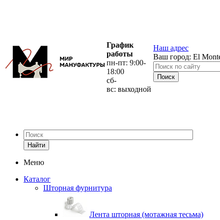
График
Наш адрес
работы
Ваш город:
El Mont
пн-пт: 9:00-
18:00
сб-
вс: выходной
Найти
Меню
Каталог
Шторная фурнитура
Лента шторная (мотажная тесьма)