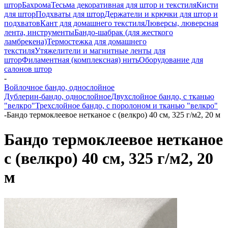
штор
Бахрома
Тесьма декоративная для штор и текстиля
Кисти
для штор
Подхваты для штор
Держатели и крючки для штор и
подхватов
Кант для домашнего текстиля
Люверсы, люверсная
лента, инструменты
Бандо-шабрак (для жесткого
ламбрекена)
Термостежка для домашнего
текстиля
Утяжелители и магнитные ленты для
штор
Филаментная (комплексная) нить
Оборудование для
салонов штор
-
Войлочное бандо, однослойное
Дублерин-бандо, однослойное
Двухслойное бандо, с тканью
"велкро"
Трехслойное бандо, с поролоном и тканью "велкро"
-
Бандо термоклеевое нетканое с (велкро) 40 см, 325 г/м2, 20 м
Бандо термоклеевое нетканое
с (велкро) 40 см, 325 г/м2, 20
м