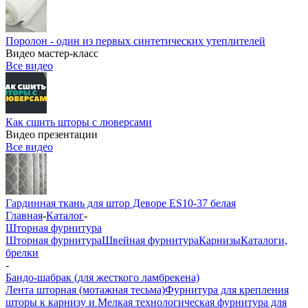
Поролон - один из первых синтетических утеплителей
Видео мастер-класс
Все видео
Как сшить шторы с люверсами
Видео презентации
Все видео
Гардинная ткань для штор Деворе ES10-37 белая
Главная
-
Каталог
-
Шторная фурнитура
Шторная фурнитура
Швейная фурнитура
Карнизы
Каталоги,
брелки
-
Бандо-шабрак (для жесткого ламбрекена)
Лента шторная (мотажная тесьма)
Фурнитура для крепления
шторы к карнизу и Мелкая технологическая фурнитура для