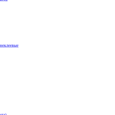
 неклеевые
нта)