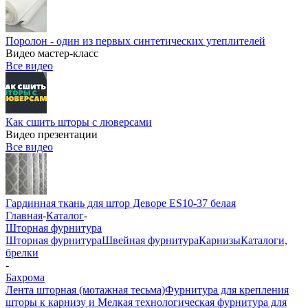
Поролон - один из первых синтетических утеплителей
Видео мастер-класс
Все видео
Как сшить шторы с люверсами
Видео презентации
Все видео
Гардинная ткань для штор Деворе ES10-37 белая
Главная
-
Каталог
-
Шторная фурнитура
Шторная фурнитура
Швейная фурнитура
Карнизы
Каталоги,
брелки
-
Бахрома
Лента шторная (мотажная тесьма)
Фурнитура для крепления
шторы к карнизу и Мелкая технологическая фурнитура для