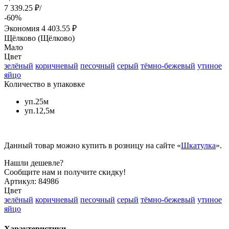
7 339.25 ₽/
-60%
Экономия
4 403.55 ₽
Щёлково (Щёлково)
Мало
Цвет
зелёный
коричневый
песочный
серый
тёмно-бежевый
утиное
яйцо
Количество в упаковке
уп.25м
уп.12,5м
Данный товар можно купить в розницу на сайте «
Шкатулка
».
Нашли дешевле?
Сообщите нам и получите скидку!
Артикул:
84986
Цвет
зелёный
коричневый
песочный
серый
тёмно-бежевый
утиное
яйцо
Характеристики