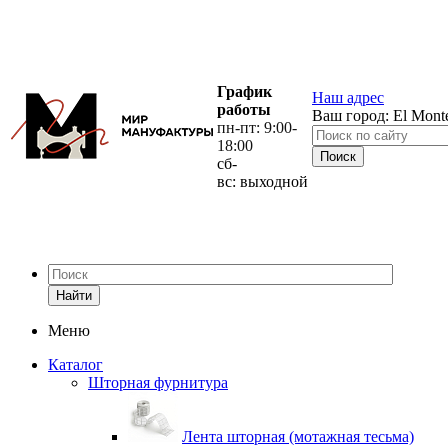
График
Наш адрес
работы
Ваш город:
El Mont
пн-пт: 9:00-
18:00
сб-
вс: выходной
Найти
Меню
Каталог
Шторная фурнитура
Лента шторная (мотажная тесьма)