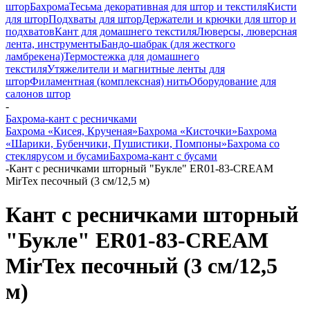
штор
Бахрома
Тесьма декоративная для штор и текстиля
Кисти
для штор
Подхваты для штор
Держатели и крючки для штор и
подхватов
Кант для домашнего текстиля
Люверсы, люверсная
лента, инструменты
Бандо-шабрак (для жесткого
ламбрекена)
Термостежка для домашнего
текстиля
Утяжелители и магнитные ленты для
штор
Филаментная (комплексная) нить
Оборудование для
салонов штор
-
Бахрома-кант с ресничками
Бахрома «Кисея, Крученая»
Бахрома «Кисточки»
Бахрома
«Шарики, Бубенчики, Пушистики, Помпоны»
Бахрома со
стеклярусом и бусами
Бахрома-кант с бусами
-
Кант с ресничками шторный "Букле" ER01-83-CREAM
MirTex песочный (3 см/12,5 м)
Кант с ресничками шторный
"Букле" ER01-83-CREAM
MirTex песочный (3 см/12,5
м)