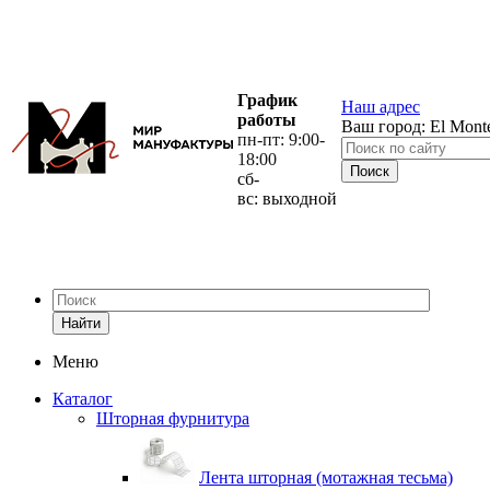
График
Наш адрес
работы
Ваш город:
El Mont
пн-пт: 9:00-
18:00
сб-
вс: выходной
Найти
Меню
Каталог
Шторная фурнитура
Лента шторная (мотажная тесьма)