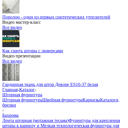
Поролон - один из первых синтетических утеплителей
Видео мастер-класс
Все видео
Как сшить шторы с люверсами
Видео презентации
Все видео
Гардинная ткань для штор Деворе ES10-37 белая
Главная
-
Каталог
-
Шторная фурнитура
Шторная фурнитура
Швейная фурнитура
Карнизы
Каталоги,
брелки
-
Бахрома
Лента шторная (мотажная тесьма)
Фурнитура для крепления
шторы к карнизу и Мелкая технологическая фурнитура для