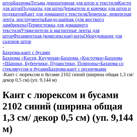
штор
Бахрома
Тесьма декоративная для штор и текстиля
Кисти
для штор
Подхваты для штор
Держатели и крючки для штор и
подхватов
Кант для домашнего текстиля
Люверсы, люверсная
лента, инструменты
Бандо-шабрак (для жесткого
ламбрекена)
Термостежка для домашнего
текстиля
Утяжелители и магнитные ленты для
штор
Филаментная (комплексная) нить
Оборудование для
салонов штор
-
Бахрома-кант с бусами
Бахрома «Кисея, Крученая»
Бахрома «Кисточки»
Бахрома
«Шарики, Бубенчики, Пушистики, Помпоны»
Бахрома со
стеклярусом и бусами
Бахрома-кант с ресничками
-
Кант с люрексом и бусами 2102 синий (ширина общая 1,3 см/
декор 0,5 см) (уп. 9,144 м)
Кант с люрексом и бусами
2102 синий (ширина общая
1,3 см/ декор 0,5 см) (уп. 9,144
м)