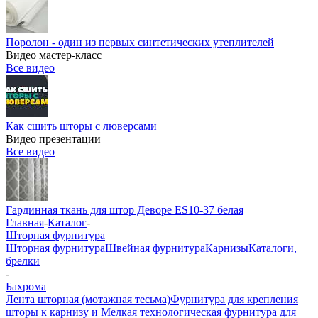
Поролон - один из первых синтетических утеплителей
Видео мастер-класс
Все видео
Как сшить шторы с люверсами
Видео презентации
Все видео
Гардинная ткань для штор Деворе ES10-37 белая
Главная
-
Каталог
-
Шторная фурнитура
Шторная фурнитура
Швейная фурнитура
Карнизы
Каталоги,
брелки
-
Бахрома
Лента шторная (мотажная тесьма)
Фурнитура для крепления
шторы к карнизу и Мелкая технологическая фурнитура для