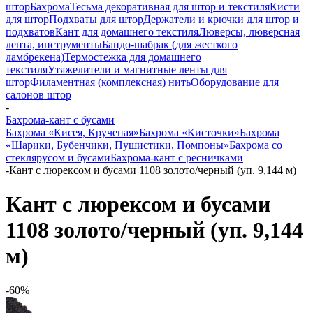
штор
Бахрома
Тесьма декоративная для штор и текстиля
Кисти
для штор
Подхваты для штор
Держатели и крючки для штор и
подхватов
Кант для домашнего текстиля
Люверсы, люверсная
лента, инструменты
Бандо-шабрак (для жесткого
ламбрекена)
Термостежка для домашнего
текстиля
Утяжелители и магнитные ленты для
штор
Филаментная (комплексная) нить
Оборудование для
салонов штор
-
Бахрома-кант с бусами
Бахрома «Кисея, Крученая»
Бахрома «Кисточки»
Бахрома
«Шарики, Бубенчики, Пушистики, Помпоны»
Бахрома со
стеклярусом и бусами
Бахрома-кант с ресничками
-
Кант с люрексом и бусами 1108 золото/черный (уп. 9,144 м)
Кант с люрексом и бусами
1108 золото/черный (уп. 9,144
м)
-60%