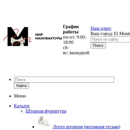
График
Наш адрес
работы
Ваш город:
El Mont
пн-пт: 9:00-
18:00
сб-
вс: выходной
Найти
Меню
Каталог
Шторная фурнитура
Лента шторная (мотажная тесьма)