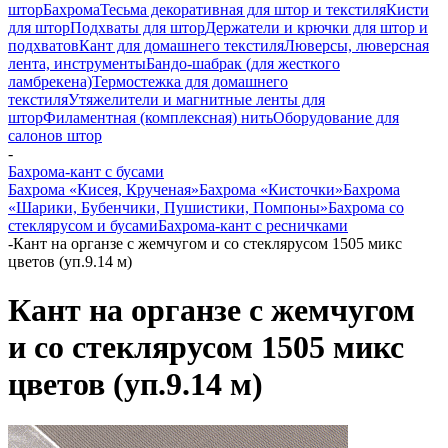
штор
Бахрома
Тесьма декоративная для штор и текстиля
Кисти
для штор
Подхваты для штор
Держатели и крючки для штор и
подхватов
Кант для домашнего текстиля
Люверсы, люверсная
лента, инструменты
Бандо-шабрак (для жесткого
ламбрекена)
Термостежка для домашнего
текстиля
Утяжелители и магнитные ленты для
штор
Филаментная (комплексная) нить
Оборудование для
салонов штор
-
Бахрома-кант с бусами
Бахрома «Кисея, Крученая»
Бахрома «Кисточки»
Бахрома
«Шарики, Бубенчики, Пушистики, Помпоны»
Бахрома со
стеклярусом и бусами
Бахрома-кант с ресничками
-
Кант на органзе с жемчугом и со стеклярусом 1505 микс
цветов (уп.9.14 м)
Кант на органзе с жемчугом
и со стеклярусом 1505 микс
цветов (уп.9.14 м)