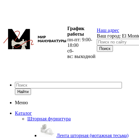
График
Наш адрес
работы
Ваш город:
El Mont
пн-пт: 9:00-
18:00
сб-
вс: выходной
Найти
Меню
Каталог
Шторная фурнитура
Лента шторная (мотажная тесьма)