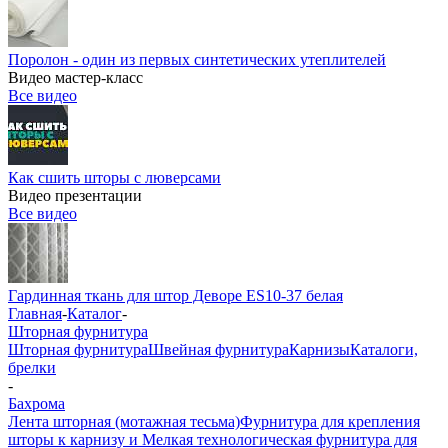
Поролон - один из первых синтетических утеплителей
Видео мастер-класс
Все видео
Как сшить шторы с люверсами
Видео презентации
Все видео
Гардинная ткань для штор Деворе ES10-37 белая
Главная
-
Каталог
-
Шторная фурнитура
Шторная фурнитура
Швейная фурнитура
Карнизы
Каталоги,
брелки
-
Бахрома
Лента шторная (мотажная тесьма)
Фурнитура для крепления
шторы к карнизу и Мелкая технологическая фурнитура для