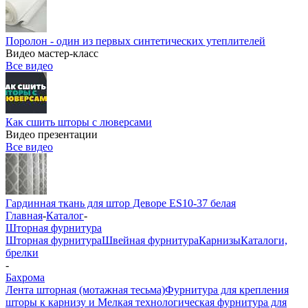
Поролон - один из первых синтетических утеплителей
Видео мастер-класс
Все видео
Как сшить шторы с люверсами
Видео презентации
Все видео
Гардинная ткань для штор Деворе ES10-37 белая
Главная
-
Каталог
-
Шторная фурнитура
Шторная фурнитура
Швейная фурнитура
Карнизы
Каталоги,
брелки
-
Бахрома
Лента шторная (мотажная тесьма)
Фурнитура для крепления
шторы к карнизу и Мелкая технологическая фурнитура для