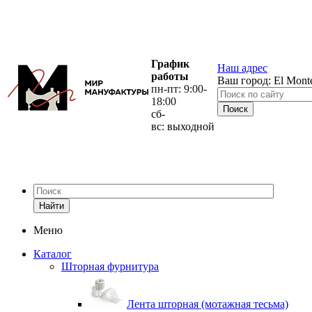
График
Наш адрес
работы
Ваш город:
El Mont
пн-пт: 9:00-
18:00
сб-
вс: выходной
Найти
Меню
Каталог
Шторная фурнитура
Лента шторная (мотажная тесьма)