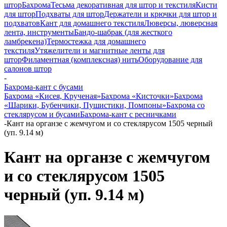
штор
Бахрома
Тесьма декоративная для штор и текстиля
Кисти
для штор
Подхваты для штор
Держатели и крючки для штор и
подхватов
Кант для домашнего текстиля
Люверсы, люверсная
лента, инструменты
Бандо-шабрак (для жесткого
ламбрекена)
Термостежка для домашнего
текстиля
Утяжелители и магнитные ленты для
штор
Филаментная (комплексная) нить
Оборудование для
салонов штор
-
Бахрома-кант с бусами
Бахрома «Кисея, Крученая»
Бахрома «Кисточки»
Бахрома
«Шарики, Бубенчики, Пушистики, Помпоны»
Бахрома со
стеклярусом и бусами
Бахрома-кант с ресничками
-
Кант на органзе с жемчугом и со стеклярусом 1505 черный
(уп. 9.14 м)
Кант на органзе с жемчугом
и со стеклярусом 1505
черный (уп. 9.14 м)