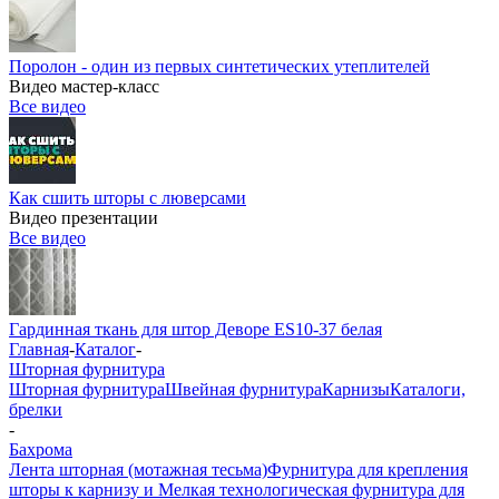
Поролон - один из первых синтетических утеплителей
Видео мастер-класс
Все видео
Как сшить шторы с люверсами
Видео презентации
Все видео
Гардинная ткань для штор Деворе ES10-37 белая
Главная
-
Каталог
-
Шторная фурнитура
Шторная фурнитура
Швейная фурнитура
Карнизы
Каталоги,
брелки
-
Бахрома
Лента шторная (мотажная тесьма)
Фурнитура для крепления
шторы к карнизу и Мелкая технологическая фурнитура для