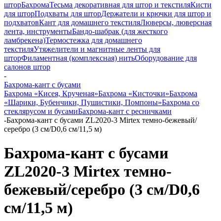
штор
Бахрома
Тесьма декоративная для штор и текстиля
Кисти
для штор
Подхваты для штор
Держатели и крючки для штор и
подхватов
Кант для домашнего текстиля
Люверсы, люверсная
лента, инструменты
Бандо-шабрак (для жесткого
ламбрекена)
Термостежка для домашнего
текстиля
Утяжелители и магнитные ленты для
штор
Филаментная (комплексная) нить
Оборудование для
салонов штор
-
Бахрома-кант с бусами
Бахрома «Кисея, Крученая»
Бахрома «Кисточки»
Бахрома
«Шарики, Бубенчики, Пушистики, Помпоны»
Бахрома со
стеклярусом и бусами
Бахрома-кант с ресничками
-
Бахрома-кант с бусами ZL2020-3 Mirtex темно-бежевый/
серебро (3 см/D0,6 см/11,5 м)
Бахрома-кант с бусами
ZL2020-3 Mirtex темно-
бежевый/серебро (3 см/D0,6
см/11,5 м)