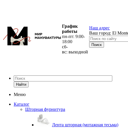
График
Наш адрес
работы
Ваш город:
El Mont
пн-пт: 9:00-
18:00
сб-
вс: выходной
Найти
Меню
Каталог
Шторная фурнитура
Лента шторная (мотажная тесьма)