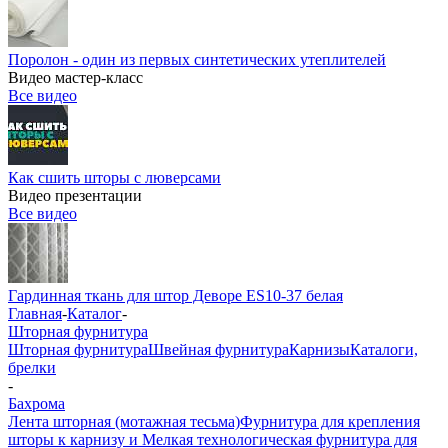
Поролон - один из первых синтетических утеплителей
Видео мастер-класс
Все видео
Как сшить шторы с люверсами
Видео презентации
Все видео
Гардинная ткань для штор Деворе ES10-37 белая
Главная
-
Каталог
-
Шторная фурнитура
Шторная фурнитура
Швейная фурнитура
Карнизы
Каталоги,
брелки
-
Бахрома
Лента шторная (мотажная тесьма)
Фурнитура для крепления
шторы к карнизу и Мелкая технологическая фурнитура для