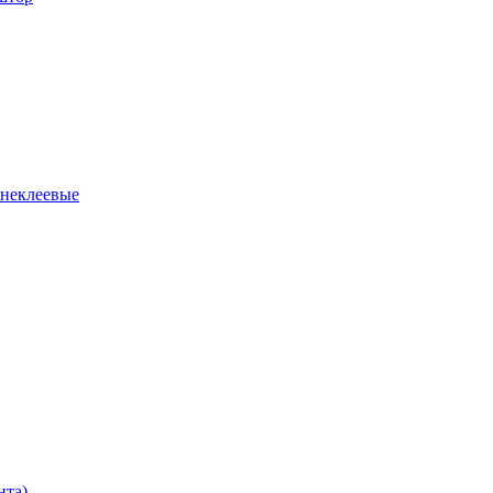
 неклеевые
нта)