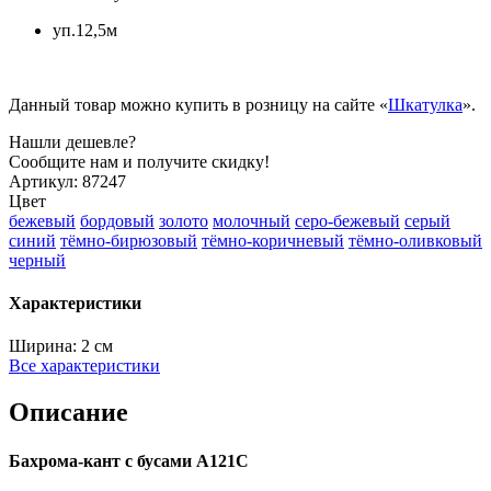
уп.12,5м
Данный товар можно купить в розницу на сайте «
Шкатулка
».
Нашли дешевле?
Сообщите нам и получите скидку!
Артикул:
87247
Цвет
бежевый
бордовый
золото
молочный
серо-бежевый
серый
синий
тёмно-бирюзовый
тёмно-коричневый
тёмно-оливковый
черный
Характеристики
Ширина:
2 см
Все характеристики
Описание
Бахрома-кант с бусами A121C