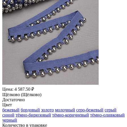
Цена: 4 587.50 ₽
Щёлково (Щёлково)
Достаточно
Цвет
бежевый
бордовый
золото
молочный
серо-бежевый
серый
синий
тёмно-бирюзовый
тёмно-коричневый
тёмно-оливковый
черный
Количество в упаковке