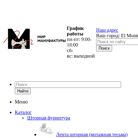
График
Наш адрес
работы
Ваш город:
El Mont
пн-пт: 9:00-
18:00
сб-
вс: выходной
Найти
Меню
Каталог
Шторная фурнитура
Лента шторная (мотажная тесьма)