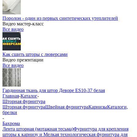
Поролон - один из первых синтетических утеплителей
Видео мастер-класс
Все видео
Как сшить шторы с люверсами
Видео презентации
Все видео
Гардинная ткань для штор Деворе ES10-37 белая
Главная
-
Каталог
-
Шторная фурнитура
Шторная фурнитура
Швейная фурнитура
Карнизы
Каталоги,
брелки
-
Бахрома
Лента шторная (мотажная тесьма)
Фурнитура для крепления
шторы к карнизу и Мелкая технологическая фурнитура для