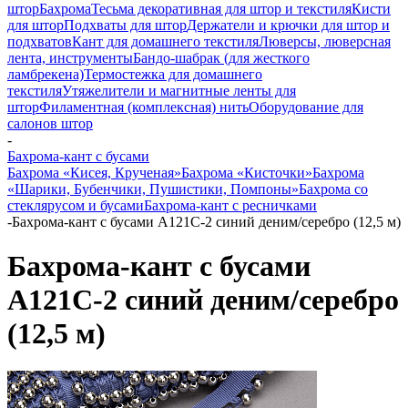
штор
Бахрома
Тесьма декоративная для штор и текстиля
Кисти
для штор
Подхваты для штор
Держатели и крючки для штор и
подхватов
Кант для домашнего текстиля
Люверсы, люверсная
лента, инструменты
Бандо-шабрак (для жесткого
ламбрекена)
Термостежка для домашнего
текстиля
Утяжелители и магнитные ленты для
штор
Филаментная (комплексная) нить
Оборудование для
салонов штор
-
Бахрома-кант с бусами
Бахрома «Кисея, Крученая»
Бахрома «Кисточки»
Бахрома
«Шарики, Бубенчики, Пушистики, Помпоны»
Бахрома со
стеклярусом и бусами
Бахрома-кант с ресничками
-
Бахрома-кант с бусами A121C-2 синий деним/серебро (12,5 м)
Бахрома-кант с бусами
A121C-2 синий деним/серебро
(12,5 м)