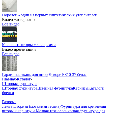
Поролон - один из первых синтетических утеплителей
Видео мастер-класс
Все видео
Как сшить шторы с люверсами
Видео презентации
Все видео
Гардинная ткань для штор Деворе ES10-37 белая
Главная
-
Каталог
-
Шторная фурнитура
Шторная фурнитура
Швейная фурнитура
Карнизы
Каталоги,
брелки
-
Бахрома
Лента шторная (мотажная тесьма)
Фурнитура для крепления
шторы к карнизу и Мелкая технологическая фурнитура для