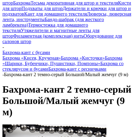
штор
Бахрома
Тесьма декоративная для штор и текстиля
Кисти
для штор
Подхваты для штор
Держатели и крючки для штор и
подхватов
Кант для домашнего текстиля
Люверсы, люверсная
лента, инструменты
Бандо-шабрак (для жесткого
ламбрекена)
Термостежка для домашнего
текстиля
Утяжелители и магнитные ленты для
штор
Филаментная (комплексная) нить
Оборудование для
салонов штор
-
Бахрома-кант с бусами
Бахрома «Кисея, Крученая»
Бахрома «Кисточки»
Бахрома
«Шарики, Бубенчики, Пушистики, Помпоны»
Бахрома со
стеклярусом и бусами
Бахрома-кант с ресничками
-
Бахрома-кант 2 темно-серый Большой/Малый жемчуг (9 м)
Бахрома-кант 2 темно-серый
Большой/Малый жемчуг (9
м)