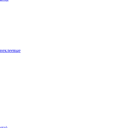
 неклеевые
нта)