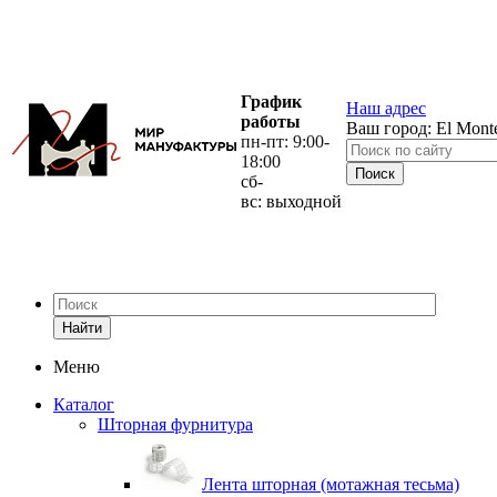
График
Наш адрес
работы
Ваш город:
El Mont
пн-пт: 9:00-
18:00
сб-
вс: выходной
Найти
Меню
Каталог
Шторная фурнитура
Лента шторная (мотажная тесьма)