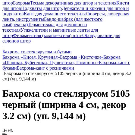
штор
Бахрома
Тесьма декоративная для штор и текстиля
Кисти
для штор
Подхваты для штор
Держатели и крючки для штор и
подхватов
Кант для домашнего текстиля
Люверсы, люверсная
лента, инструменты
Бандо-шабрак (для жесткого
ламбрекена)
Термостежка для домашнего
текстиля
Утяжелители и магнитные ленты для
штор
Филаментная (комплексная) нить
Оборудование для
салонов штор
-
Бахрома со стеклярусом и бусами
Бахрома «Кисея, Крученая»
Бахрома «Кисточки»
Бахрома
«Шарики, Бубенчики, Пушистики, Помпоны»
Бахрома-кант с
бусами
Бахрома-кант с ресничками
-
Бахрома со стеклярусом 5105 черный (ширина 4 см, декор 3.2
см) (уп. 9,144 м)
Бахрома со стеклярусом 5105
черный (ширина 4 см, декор
3.2 см) (уп. 9,144 м)
-60%