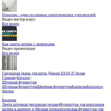
Поролон - один из первых синтетических утеплителей
Видео мастер-класс
Все видео
Как сшить шторы с люверсами
Видео презентации
Все видео
Гардинная ткань для штор Деворе ES10-37 белая
Главная
-
Каталог
-
Шторная фурнитура
Шторная фурнитура
Швейная фурнитура
Карнизы
Каталоги,
брелки
-
Бахрома
Лента шторная (мотажная тесьма)
Фурнитура для крепления
шторы к карнизу и Мелкая технологическая фурнитура для