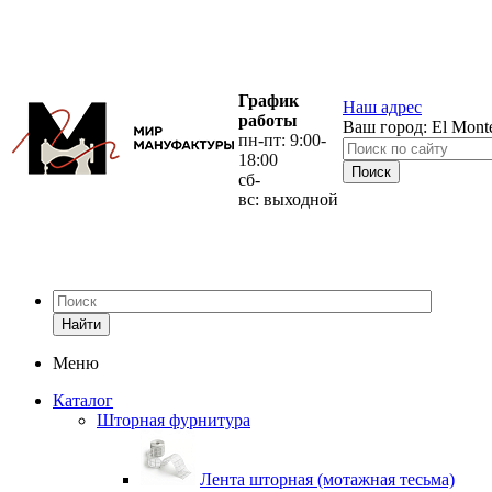
График
Наш адрес
работы
Ваш город:
El Mont
пн-пт: 9:00-
18:00
сб-
вс: выходной
Найти
Меню
Каталог
Шторная фурнитура
Лента шторная (мотажная тесьма)