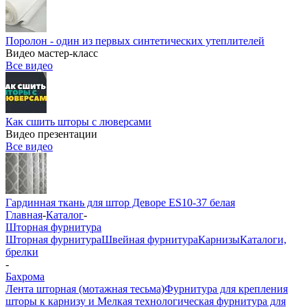
Поролон - один из первых синтетических утеплителей
Видео мастер-класс
Все видео
Как сшить шторы с люверсами
Видео презентации
Все видео
Гардинная ткань для штор Деворе ES10-37 белая
Главная
-
Каталог
-
Шторная фурнитура
Шторная фурнитура
Швейная фурнитура
Карнизы
Каталоги,
брелки
-
Бахрома
Лента шторная (мотажная тесьма)
Фурнитура для крепления
шторы к карнизу и Мелкая технологическая фурнитура для