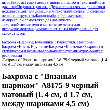
штор
Бахрома
Тесьма декоративная для штор и текстиля
Кисти
для штор
Подхваты для штор
Держатели и крючки для штор и
подхватов
Кант для домашнего текстиля
Люверсы, люверсная
лента, инструменты
Бандо-шабрак (для жесткого
ламбрекена)
Термостежка для домашнего
текстиля
Утяжелители и магнитные ленты для
штор
Филаментная (комплексная) нить
Оборудование для
салонов штор
-
Бахрома «Шарики, Бубенчики, Пушистики, Помпоны»
Бахрома «Кисея, Крученая»
Бахрома «Кисточки»
Бахрома со
стеклярусом и бусами
Бахрома-кант с бусами
Бахрома-кант с
ресничками
-
Бахрома с "Вязаным шариком" A8175-9 черный матовый (L 4
см, d 1.7 см, между шариками 4,5 см)
Бахрома с "Вязаным
шариком" A8175-9 черный
матовый (L 4 см, d 1.7 см,
между шариками 4,5 см)