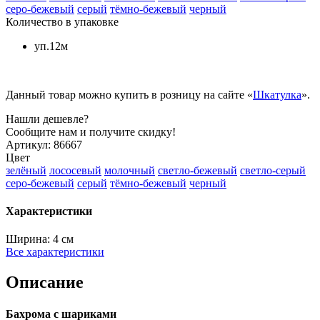
серо-бежевый
серый
тёмно-бежевый
черный
Количество в упаковке
уп.12м
Данный товар можно купить в розницу на сайте «
Шкатулка
».
Нашли дешевле?
Сообщите нам и получите скидку!
Артикул:
86667
Цвет
зелёный
лососевый
молочный
светло-бежевый
светло-серый
серо-бежевый
серый
тёмно-бежевый
черный
Характеристики
Ширина:
4 см
Все характеристики
Описание
Бахрома с шариками