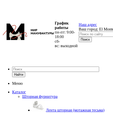
График
Наш адрес
работы
Ваш город:
El Mont
пн-пт: 9:00-
18:00
сб-
вс: выходной
Найти
Меню
Каталог
Шторная фурнитура
Лента шторная (мотажная тесьма)