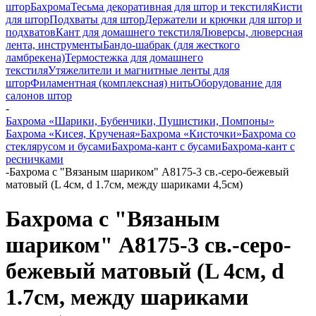
штор
Бахрома
Тесьма декоративная для штор и текстиля
Кисти
для штор
Подхваты для штор
Держатели и крючки для штор и
подхватов
Кант для домашнего текстиля
Люверсы, люверсная
лента, инструменты
Бандо-шабрак (для жесткого
ламбрекена)
Термостежка для домашнего
текстиля
Утяжелители и магнитные ленты для
штор
Филаментная (комплексная) нить
Оборудование для
салонов штор
-
Бахрома «Шарики, Бубенчики, Пушистики, Помпоны»
Бахрома «Кисея, Крученая»
Бахрома «Кисточки»
Бахрома со
стеклярусом и бусами
Бахрома-кант с бусами
Бахрома-кант с
ресничками
-
Бахрома с "Вязаным шариком" A8175-3 св.-серо-бежевый
матовый (L 4см, d 1.7см, между шариками 4,5см)
Бахрома с "Вязаным
шариком" A8175-3 св.-серо-
бежевый матовый (L 4см, d
1.7см, между шариками