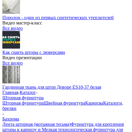
Поролон - один из первых синтетических утеплителей
Видео мастер-класс
Все видео
Как сшить шторы с люверсами
Видео презентации
Все видео
Гардинная ткань для штор Деворе ES10-37 белая
Главная
-
Каталог
-
Шторная фурнитура
Шторная фурнитура
Швейная фурнитура
Карнизы
Каталоги,
брелки
-
Бахрома
Лента шторная (мотажная тесьма)
Фурнитура для крепления
шторы к карнизу и Мелкая технологическая фурнитура для