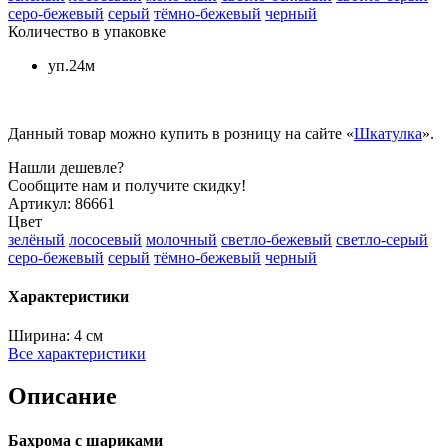
серо-бежевый
серый
тёмно-бежевый
черный
Количество в упаковке
уп.24м
Данный товар можно купить в розницу на сайте «
Шкатулка
».
Нашли дешевле?
Сообщите нам и получите скидку!
Артикул:
86661
Цвет
зелёный
лососевый
молочный
светло-бежевый
светло-серый
серо-бежевый
серый
тёмно-бежевый
черный
Характеристики
Ширина:
4 см
Все характеристики
Описание
Бахрома с шариками