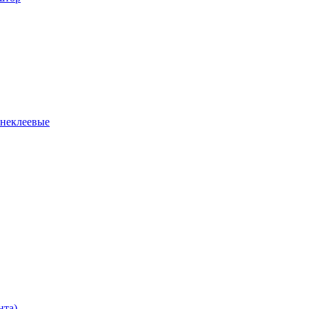
 неклеевые
нта)