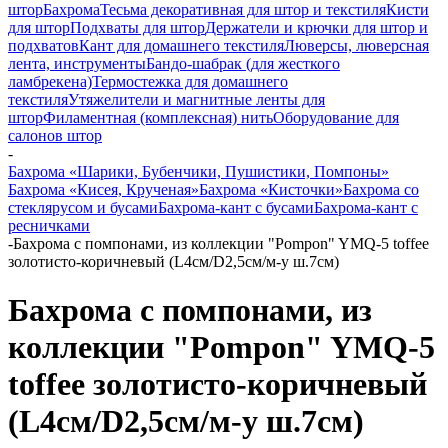
штор
Бахрома
Тесьма декоративная для штор и текстиля
Кисти
для штор
Подхваты для штор
Держатели и крючки для штор и
подхватов
Кант для домашнего текстиля
Люверсы, люверсная
лента, инструменты
Бандо-шабрак (для жесткого
ламбрекена)
Термостежка для домашнего
текстиля
Утяжелители и магнитные ленты для
штор
Филаментная (комплексная) нить
Оборудование для
салонов штор
-
Бахрома «Шарики, Бубенчики, Пушистики, Помпоны»
Бахрома «Кисея, Крученая»
Бахрома «Кисточки»
Бахрома со
стеклярусом и бусами
Бахрома-кант с бусами
Бахрома-кант с
ресничками
-
Бахрома с помпонами, из коллекции "Pompon" YMQ-5 toffee
золотисто-коричневый (L4см/D2,5см/м-у ш.7см)
Бахрома с помпонами, из
коллекции "Pompon" YMQ-5
toffee золотисто-коричневый
(L4см/D2,5см/м-у ш.7см)