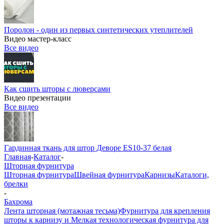
Поролон - один из первых синтетических утеплителей
Видео мастер-класс
Все видео
Как сшить шторы с люверсами
Видео презентации
Все видео
Гардинная ткань для штор Деворе ES10-37 белая
Главная
-
Каталог
-
Шторная фурнитура
Шторная фурнитура
Швейная фурнитура
Карнизы
Каталоги,
брелки
-
Бахрома
Лента шторная (мотажная тесьма)
Фурнитура для крепления
шторы к карнизу и Мелкая технологическая фурнитура для