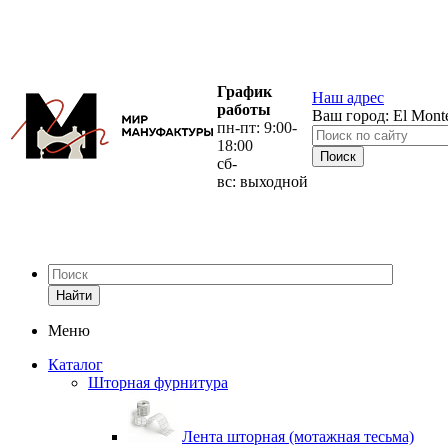
График
Наш адрес
работы
Ваш город:
El Mont
пн-пт: 9:00-
18:00
сб-
вс: выходной
Найти
Меню
Каталог
Шторная фурнитура
Лента шторная (мотажная тесьма)