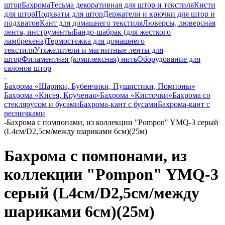
штор
Бахрома
Тесьма декоративная для штор и текстиля
Кисти
для штор
Подхваты для штор
Держатели и крючки для штор и
подхватов
Кант для домашнего текстиля
Люверсы, люверсная
лента, инструменты
Бандо-шабрак (для жесткого
ламбрекена)
Термостежка для домашнего
текстиля
Утяжелители и магнитные ленты для
штор
Филаментная (комплексная) нить
Оборудование для
салонов штор
-
Бахрома «Шарики, Бубенчики, Пушистики, Помпоны»
Бахрома «Кисея, Крученая»
Бахрома «Кисточки»
Бахрома со
стеклярусом и бусами
Бахрома-кант с бусами
Бахрома-кант с
ресничками
-
Бахрома с помпонами, из коллекции "Pompon" YMQ-3 серый
(L4см/D2,5см/между шариками 6см)(25м)
Бахрома с помпонами, из
коллекции "Pompon" YMQ-3
серый (L4см/D2,5см/между
шариками 6см)(25м)