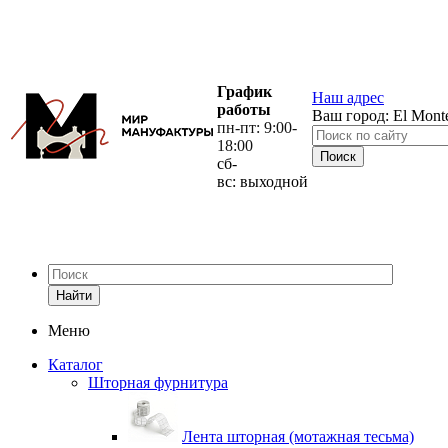
График
Наш адрес
работы
Ваш город:
El Mont
пн-пт: 9:00-
18:00
сб-
вс: выходной
Найти
Меню
Каталог
Шторная фурнитура
Лента шторная (мотажная тесьма)