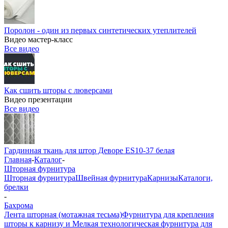
Поролон - один из первых синтетических утеплителей
Видео мастер-класс
Все видео
Как сшить шторы с люверсами
Видео презентации
Все видео
Гардинная ткань для штор Деворе ES10-37 белая
Главная
-
Каталог
-
Шторная фурнитура
Шторная фурнитура
Швейная фурнитура
Карнизы
Каталоги,
брелки
-
Бахрома
Лента шторная (мотажная тесьма)
Фурнитура для крепления
шторы к карнизу и Мелкая технологическая фурнитура для