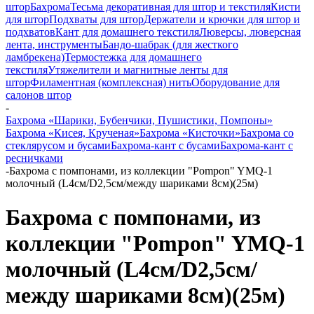
штор
Бахрома
Тесьма декоративная для штор и текстиля
Кисти
для штор
Подхваты для штор
Держатели и крючки для штор и
подхватов
Кант для домашнего текстиля
Люверсы, люверсная
лента, инструменты
Бандо-шабрак (для жесткого
ламбрекена)
Термостежка для домашнего
текстиля
Утяжелители и магнитные ленты для
штор
Филаментная (комплексная) нить
Оборудование для
салонов штор
-
Бахрома «Шарики, Бубенчики, Пушистики, Помпоны»
Бахрома «Кисея, Крученая»
Бахрома «Кисточки»
Бахрома со
стеклярусом и бусами
Бахрома-кант с бусами
Бахрома-кант с
ресничками
-
Бахрома с помпонами, из коллекции "Pompon" YMQ-1
молочный (L4см/D2,5см/между шариками 8см)(25м)
Бахрома с помпонами, из
коллекции "Pompon" YMQ-1
молочный (L4см/D2,5см/
между шариками 8см)(25м)