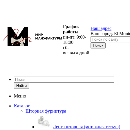
График
Наш адрес
работы
Ваш город:
El Mont
пн-пт: 9:00-
18:00
сб-
вс: выходной
Найти
Меню
Каталог
Шторная фурнитура
Лента шторная (мотажная тесьма)