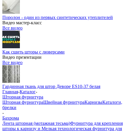
Поролон - один из первых синтетических утеплителей
Видео мастер-класс
Все видео
Как сшить шторы с люверсами
Видео презентации
Все видео
Гардинная ткань для штор Деворе ES10-37 белая
Главная
-
Каталог
-
Шторная фурнитура
Шторная фурнитура
Швейная фурнитура
Карнизы
Каталоги,
брелки
-
Бахрома
Лента шторная (мотажная тесьма)
Фурнитура для крепления
шторы к карнизу и Мелкая технологическая фурнитура для