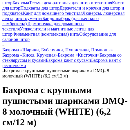
штор
Бахрома
Тесьма декоративная для штор и текстиля
Кисти
для штор
Подхваты для штор
Держатели и крючки для штор и
подхватов
Кант для домашнего текстиля
Люверсы, люверсная
лента, инструменты
Бандо-шабрак (для жесткого
ламбрекена)
Термостежка для домашнего
текстиля
Утяжелители и магнитные ленты для
штор
Филаментная (комплексная) нить
Оборудование для
салонов штор
-
Бахрома «Шарики, Бубенчики, Пушистики, Помпоны»
Бахрома «Кисея, Крученая»
Бахрома «Кисточки»
Бахрома со
стеклярусом и бусами
Бахрома-кант с бусами
Бахрома-кант с
ресничками
-
Бахрома с крупными пушистыми шариками DMQ- 8
молочный (WHITE) (6,2 см/12 м)
Бахрома с крупными
пушистыми шариками DMQ-
8 молочный (WHITE) (6,2
см/12 м)