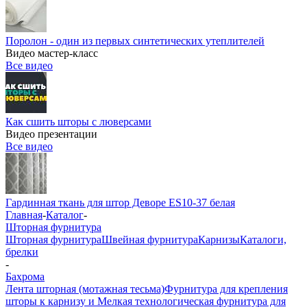
Поролон - один из первых синтетических утеплителей
Видео мастер-класс
Все видео
Как сшить шторы с люверсами
Видео презентации
Все видео
Гардинная ткань для штор Деворе ES10-37 белая
Главная
-
Каталог
-
Шторная фурнитура
Шторная фурнитура
Швейная фурнитура
Карнизы
Каталоги,
брелки
-
Бахрома
Лента шторная (мотажная тесьма)
Фурнитура для крепления
шторы к карнизу и Мелкая технологическая фурнитура для