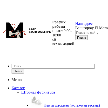
График
Наш адрес
работы
Ваш город:
El Mont
пн-пт: 9:00-
18:00
сб-
вс: выходной
Найти
Меню
Каталог
Шторная фурнитура
Лента шторная (мотажная тесьма)