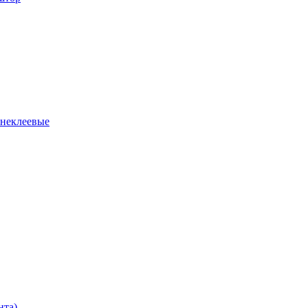
 неклеевые
нта)