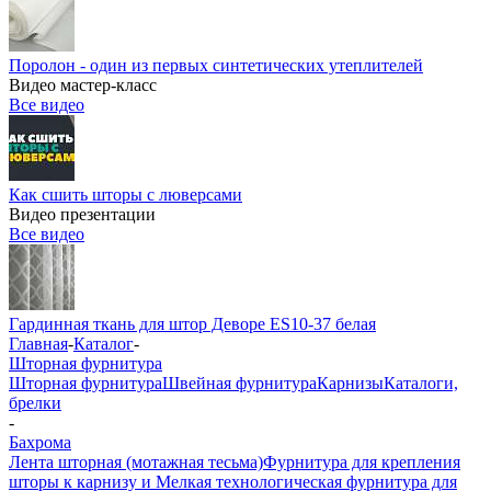
Поролон - один из первых синтетических утеплителей
Видео мастер-класс
Все видео
Как сшить шторы с люверсами
Видео презентации
Все видео
Гардинная ткань для штор Деворе ES10-37 белая
Главная
-
Каталог
-
Шторная фурнитура
Шторная фурнитура
Швейная фурнитура
Карнизы
Каталоги,
брелки
-
Бахрома
Лента шторная (мотажная тесьма)
Фурнитура для крепления
шторы к карнизу и Мелкая технологическая фурнитура для