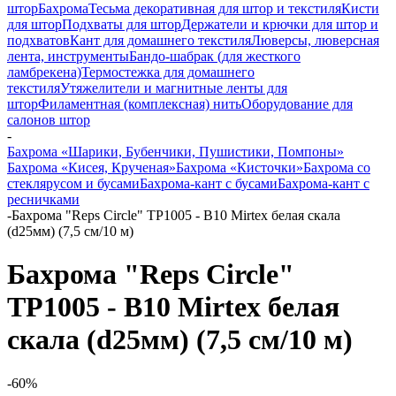
штор
Бахрома
Тесьма декоративная для штор и текстиля
Кисти
для штор
Подхваты для штор
Держатели и крючки для штор и
подхватов
Кант для домашнего текстиля
Люверсы, люверсная
лента, инструменты
Бандо-шабрак (для жесткого
ламбрекена)
Термостежка для домашнего
текстиля
Утяжелители и магнитные ленты для
штор
Филаментная (комплексная) нить
Оборудование для
салонов штор
-
Бахрома «Шарики, Бубенчики, Пушистики, Помпоны»
Бахрома «Кисея, Крученая»
Бахрома «Кисточки»
Бахрома со
стеклярусом и бусами
Бахрома-кант с бусами
Бахрома-кант с
ресничками
-
Бахрома "Reps Circle" TP1005 - В10 Mirtex белая скала
(d25мм) (7,5 см/10 м)
Бахрома "Reps Circle"
TP1005 - В10 Mirtex белая
скала (d25мм) (7,5 см/10 м)
-60%