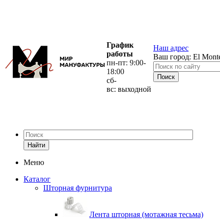
График
Наш адрес
работы
Ваш город:
El Mont
пн-пт: 9:00-
18:00
сб-
вс: выходной
Найти
Меню
Каталог
Шторная фурнитура
Лента шторная (мотажная тесьма)