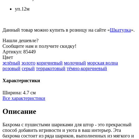
уп.12м
Данный товар можно купить в розницу на сайте «
Шкатулка
».
Нашли дешевле?
Сообщите нам и получите скидку!
Артикул:
85449
Цвет
зелёный
золото
коричневый
молочный
морская волна
розовый
серый
терракотовый
тёмно-коричневый
Характеристики
Ширина:
4.7 см
Все характеристики
Описание
Бахрома с пушистыми шариками для штор - это прекрасный
способ добавить игривости и уюта в ваш интерьер. Эта
бахрома состоит из ряда шариков, выполненных из мягкого и