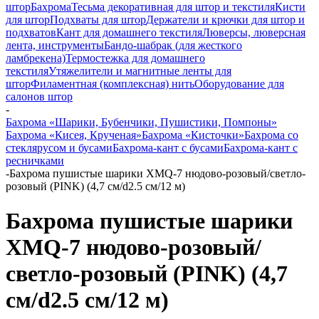
штор
Бахрома
Тесьма декоративная для штор и текстиля
Кисти
для штор
Подхваты для штор
Держатели и крючки для штор и
подхватов
Кант для домашнего текстиля
Люверсы, люверсная
лента, инструменты
Бандо-шабрак (для жесткого
ламбрекена)
Термостежка для домашнего
текстиля
Утяжелители и магнитные ленты для
штор
Филаментная (комплексная) нить
Оборудование для
салонов штор
-
Бахрома «Шарики, Бубенчики, Пушистики, Помпоны»
Бахрома «Кисея, Крученая»
Бахрома «Кисточки»
Бахрома со
стеклярусом и бусами
Бахрома-кант с бусами
Бахрома-кант с
ресничками
-
Бахрома пушистые шарики XMQ-7 нюдово-розовый/светло-
розовый (PINK) (4,7 см/d2.5 см/12 м)
Бахрома пушистые шарики
XMQ-7 нюдово-розовый/
светло-розовый (PINK) (4,7
см/d2.5 см/12 м)