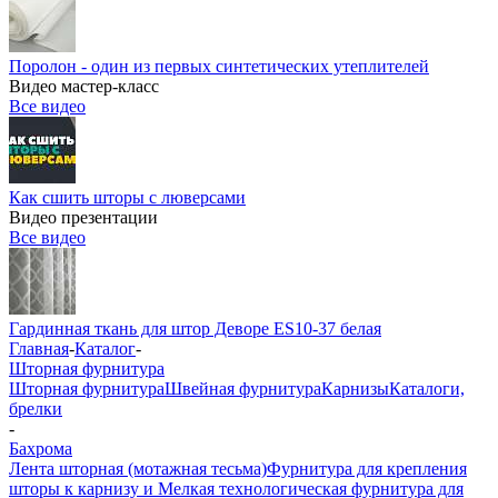
Поролон - один из первых синтетических утеплителей
Видео мастер-класс
Все видео
Как сшить шторы с люверсами
Видео презентации
Все видео
Гардинная ткань для штор Деворе ES10-37 белая
Главная
-
Каталог
-
Шторная фурнитура
Шторная фурнитура
Швейная фурнитура
Карнизы
Каталоги,
брелки
-
Бахрома
Лента шторная (мотажная тесьма)
Фурнитура для крепления
шторы к карнизу и Мелкая технологическая фурнитура для