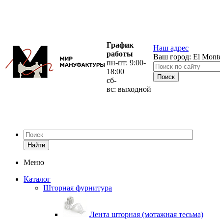
График
Наш адрес
работы
Ваш город:
El Mont
пн-пт: 9:00-
18:00
сб-
вс: выходной
Найти
Меню
Каталог
Шторная фурнитура
Лента шторная (мотажная тесьма)